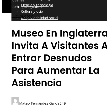
jóvenes
Ciencia y tecnología
domingo, agosto 9
Cultura y ocio
Cultura y ocio
Responsabilidad social
Museo En Inglaterr
Invita A Visitantes 
Entrar Desnudos
Para Aumentar La
Asistencia
Mateo Fernández García
249