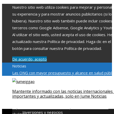
Nuestro sitio web utiliza cookies para mejorar y personali
su experiencia y para mostrar anuncios publicitarios (si los
hubiera). Nuestro sitio web también puede incluir cookies
terceros como Google Adsense, Google Analytics y Youtu
Al utilizar el sitio web, usted acepta el uso de cookies. H
actualizado nuestra Política de privacidad. Haga clic en el
botón para consultar nuestra Política de privacidad.
De acuerdo, acepto
Noticias
Las ONG con mayor presupuesto y alcance en salud públic
educación
Impacto económico y social de la estacionalidad
turística en Montenegro
La gran depresión de 1929 y su
Mantente informado con las noticias internacionales
impacto en la regulación bancaria
Cómo la RSE impulsa el
importantes y actualizadas, solo en Jume Noticias
desarrollo social y ambiental en comunidades chilenas
Dis
impulsa videos cortos en TikTok para atraer a usuarios
Inversiones y negocios