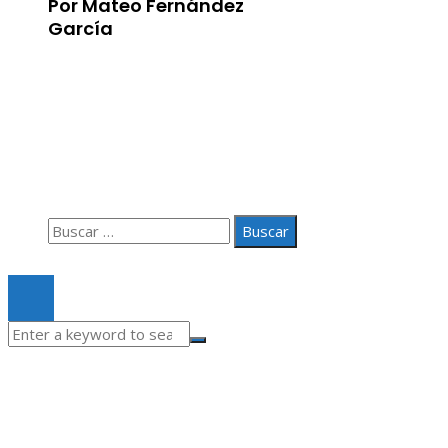
Por Mateo Fernández
García
Información
Aviso Legal
Quiénes somos
Contacto
Buscar:
© 2020 Todos los derechos Reservados.