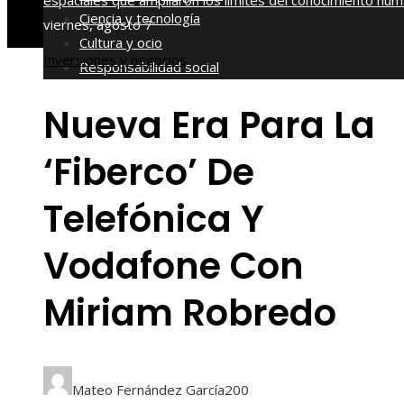
espaciales que ampliaron los límites del conocimiento hu
Ciencia y tecnología
viernes, agosto 7
Cultura y ocio
Inversiones y negocios
Responsabilidad social
Nueva Era Para La
‘fiberco’ De
Telefónica Y
Vodafone Con
Miriam Robredo
Mateo Fernández García
200