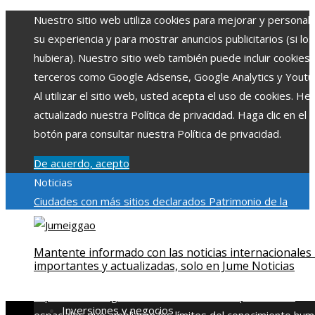
Nuestro sitio web utiliza cookies para mejorar y personali
su experiencia y para mostrar anuncios publicitarios (si los
hubiera). Nuestro sitio web también puede incluir cookies
terceros como Google Adsense, Google Analytics y Youtu
Al utilizar el sitio web, usted acepta el uso de cookies. H
actualizado nuestra Política de privacidad. Haga clic en el
botón para consultar nuestra Política de privacidad.
De acuerdo, acepto
Noticias
Ciudades con más sitios declarados Patrimonio de la
Humanidad y su importancia
Impacto económico y social de
estacionalidad turística en Montenegro
Claves para aumen
Mantente informado con las noticias internacionales
la inversión productiva y reducir la fragmentación económi
importantes y actualizadas, solo en Jume Noticias
en Bosnia y Herzegovina
La gran depresión de 1929 y su
impacto en la regulación bancaria
Las 15 exploraciones
Inversiones y negocios