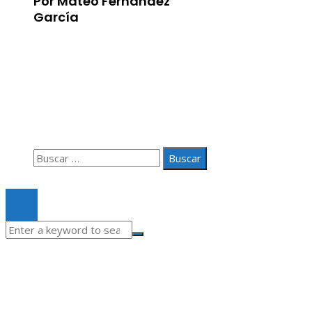
Por Mateo Fernández
García
Información
Aviso Legal
Quiénes somos
Contacto
Buscar:
© 2020 Todos los derechos Reservados.