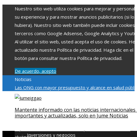
Nuestro sitio web utiliza cookies para mejorar y personali
su experiencia y para mostrar anuncios publicitarios (si los
hubiera). Nuestro sitio web también puede incluir cookies
terceros como Google Adsense, Google Analytics y Youtu
Al utilizar el sitio web, usted acepta el uso de cookies. H
actualizado nuestra Política de privacidad. Haga clic en el
botón para consultar nuestra Política de privacidad.
De acuerdo, acepto
Noticias
Las ONG con mayor presupuesto y alcance en salud públic
educación
Impacto económico y social de la estacionalidad
turística en Montenegro
La gran depresión de 1929 y su
Mantente informado con las noticias internacionales
impacto en la regulación bancaria
Cómo la RSE impulsa el
importantes y actualizadas, solo en Jume Noticias
desarrollo social y ambiental en comunidades chilenas
Dis
impulsa videos cortos en TikTok para atraer a usuarios
Inversiones y negocios