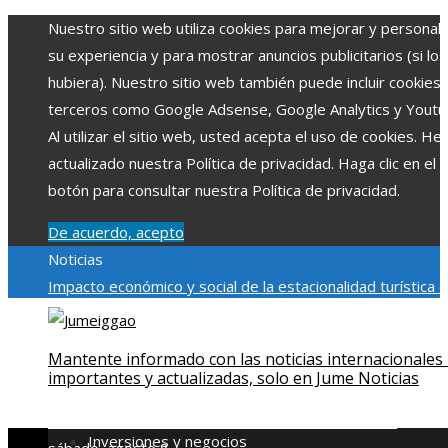
Nuestro sitio web utiliza cookies para mejorar y personali
su experiencia y para mostrar anuncios publicitarios (si los
hubiera). Nuestro sitio web también puede incluir cookies
terceros como Google Adsense, Google Analytics y Youtu
Al utilizar el sitio web, usted acepta el uso de cookies. H
actualizado nuestra Política de privacidad. Haga clic en el
botón para consultar nuestra Política de privacidad.
De acuerdo, acepto
Noticias
Impacto económico y social de la estacionalidad turística 
Montenegro
La gran depresión de 1929 y su impacto en la
regulación bancaria
Cómo la RSE impulsa el desarrollo socia
Mantente informado con las noticias internacionales
ambiental en comunidades chilenas
El rol de la microbiota
importantes y actualizadas, solo en Jume Noticias
intestinal en la absorción de nutrientes
Reformas regulator
derivadas de desastres industriales emblemáticos
Inversiones y negocios