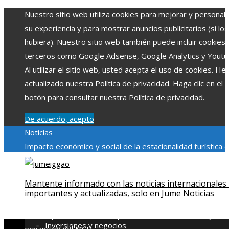
Nuestro sitio web utiliza cookies para mejorar y personali
su experiencia y para mostrar anuncios publicitarios (si los
hubiera). Nuestro sitio web también puede incluir cookies
terceros como Google Adsense, Google Analytics y Youtu
Al utilizar el sitio web, usted acepta el uso de cookies. H
actualizado nuestra Política de privacidad. Haga clic en el
botón para consultar nuestra Política de privacidad.
De acuerdo, acepto
Noticias
Impacto económico y social de la estacionalidad turística 
Montenegro
La gran depresión de 1929 y su impacto en la
regulación bancaria
Cómo la RSE impulsa el desarrollo socia
Mantente informado con las noticias internacionales
ambiental en comunidades chilenas
Disney impulsa videos
importantes y actualizadas, solo en Jume Noticias
cortos en TikTok para atraer a usuarios jóvenes
Qué revel
escena post-créditos de Spider-Man: Brand New Day sobr
Inversiones y negocios