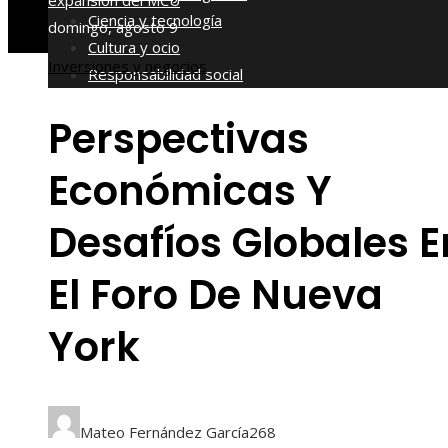
expansión del MCU
Ciencia y tecnología
domingo, agosto 9
Cultura y ocio
Inversiones y negocios
Responsabilidad social
Perspectivas
Económicas Y
Desafíos Globales E
El Foro De Nueva
York
Mateo Fernández García
268