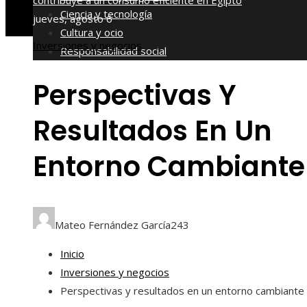
contribuye a un consumo eficiente en Egipto
Ciencia y tecnología
jueves, agosto 6
Cultura y ocio
Inversiones y negocios
Responsabilidad social
Perspectivas Y
Resultados En Un
Entorno Cambiante
Mateo Fernández García
243
Inicio
Inversiones y negocios
Perspectivas y resultados en un entorno cambiante