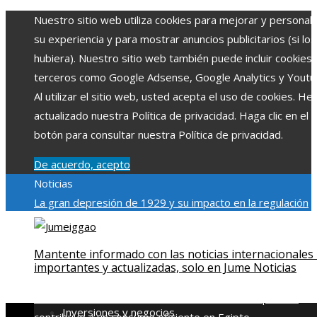
Nuestro sitio web utiliza cookies para mejorar y personali
su experiencia y para mostrar anuncios publicitarios (si los
hubiera). Nuestro sitio web también puede incluir cookies
terceros como Google Adsense, Google Analytics y Youtu
Al utilizar el sitio web, usted acepta el uso de cookies. H
actualizado nuestra Política de privacidad. Haga clic en el
botón para consultar nuestra Política de privacidad.
De acuerdo, acepto
Noticias
La gran depresión de 1929 y su impacto en la regulación
bancaria
Las 15 exploraciones espaciales que ampliaron lo
límites del conocimiento humano
Las 15 donaciones
Mantente informado con las noticias internacionales
individuales más grandes y su impacto en la ciencia y
importantes y actualizadas, solo en Jume Noticias
tecnología
Modelos de desarrollo sostenible basados en l
economía azul en Belice
Cómo la estabilidad de precios
Inversiones y negocios