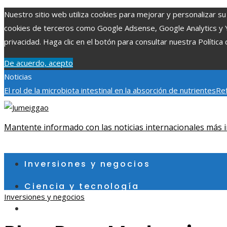
Nuestro sitio web utiliza cookies para mejorar y personalizar su 
cookies de terceros como Google Adsense, Google Analytics y You
privacidad. Haga clic en el botón para consultar nuestra Política 
De acuerdo, acepto
Noticias
El rol de la microbiota intestinal en la absorción de nutrientes
Ref
Patrimonio de la Humanidad y su importancia
Impacto económico 
fragmentación económica en Bosnia y Herzegovina
Mantente informado con las noticias internacionales más i
sábado, agosto 8
Inversiones y negocios
Ciencia y tecnología
Inversiones y negocios
Cultura y ocio