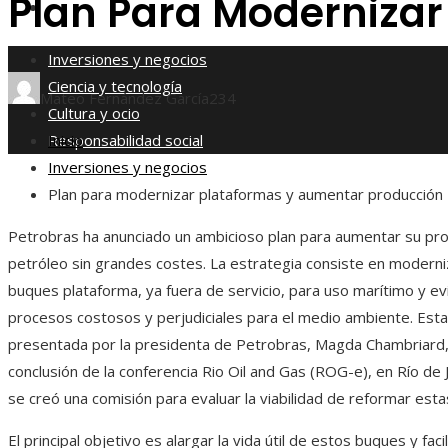
Plan Para Moderniza
Responsabilidad social
Inversiones y negocios
Ciencia y tecnología
Mateo Fernández García
234
Cultura y ocio
Responsabilidad social
Inicio
Inversiones y negocios
Plan para modernizar plataformas y aumentar producción
Petrobras ha anunciado un ambicioso plan para aumentar su pr
petróleo sin grandes costes. La estrategia consiste en moderniz
buques plataforma, ya fuera de servicio, para uso marítimo y evi
procesos costosos y perjudiciales para el medio ambiente. Esta i
presentada por la presidenta de Petrobras, Magda Chambriard,
conclusión de la conferencia Rio Oil and Gas (ROG-e), en Río de 
se creó una comisión para evaluar la viabilidad de reformar esta
El principal objetivo es alargar la vida útil de estos buques y faci