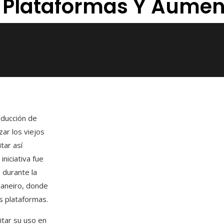
r Plataformas Y Aumen
oducción de
ar los viejos
tar así
niciativa fue
 durante la
Janeiro, donde
s plataformas.
litar su uso en