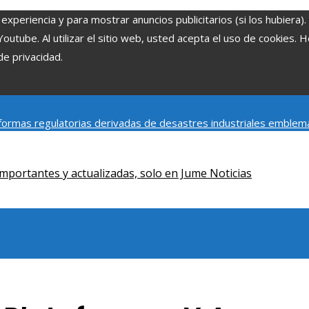
experiencia y para mostrar anuncios publicitarios (si los hubiera)
tube. Al utilizar el sitio web, usted acepta el uso de cookies. 
de privacidad.
ormas regulatorias derivadas de desastres industriales emblem
y social de la estacionalidad turística en Montenegro
Claves para
mportantes y actualizadas, solo en Jume Noticias