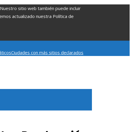
. Nuestro sitio web también puede incluir
Hemos actualizado nuestra Política de
áticos
Ciudades con más sitios declarados
 aumentar la inversión productiva y reducir la