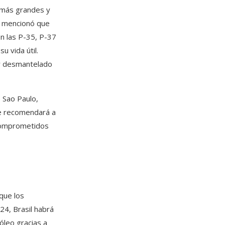
 más grandes y
d mencionó que
n las P-35, P-37
u vida útil.
er desmantelado
e Sao Paulo,
se recomendará a
 comprometidos
que los
4, Brasil habrá
óleo gracias a