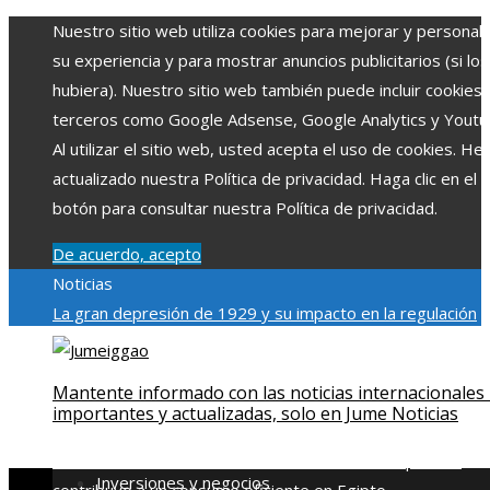
Nuestro sitio web utiliza cookies para mejorar y personali
su experiencia y para mostrar anuncios publicitarios (si los
hubiera). Nuestro sitio web también puede incluir cookies
terceros como Google Adsense, Google Analytics y Youtu
Al utilizar el sitio web, usted acepta el uso de cookies. H
actualizado nuestra Política de privacidad. Haga clic en el
botón para consultar nuestra Política de privacidad.
De acuerdo, acepto
Noticias
La gran depresión de 1929 y su impacto en la regulación
bancaria
Las 15 exploraciones espaciales que ampliaron lo
límites del conocimiento humano
Las 15 donaciones
Mantente informado con las noticias internacionales
individuales más grandes y su impacto en la ciencia y
importantes y actualizadas, solo en Jume Noticias
tecnología
Modelos de desarrollo sostenible basados en l
economía azul en Belice
Cómo la estabilidad de precios
Inversiones y negocios