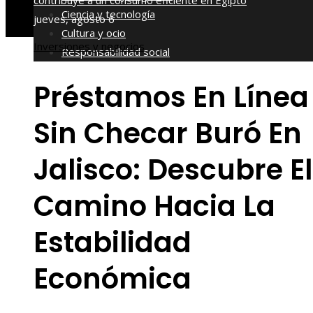
contribuye a un consumo eficiente en Egipto
Ciencia y tecnología
jueves, agosto 6
Cultura y ocio
Inversiones y negocios
Responsabilidad social
Préstamos En Línea
Sin Checar Buró En
Jalisco: Descubre El
Camino Hacia La
Estabilidad
Económica