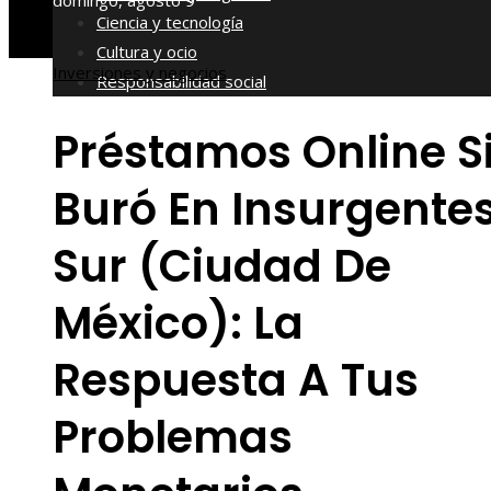
domingo, agosto 9
Ciencia y tecnología
Cultura y ocio
Inversiones y negocios
Responsabilidad social
Préstamos Online S
Buró En Insurgente
Sur (Ciudad De
México): La
Respuesta A Tus
Problemas