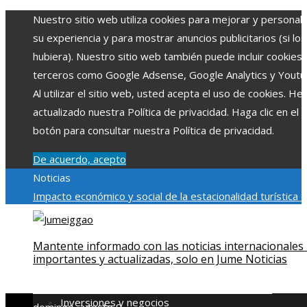
Nuestro sitio web utiliza cookies para mejorar y personali
su experiencia y para mostrar anuncios publicitarios (si los
hubiera). Nuestro sitio web también puede incluir cookies
terceros como Google Adsense, Google Analytics y Youtu
Al utilizar el sitio web, usted acepta el uso de cookies. H
actualizado nuestra Política de privacidad. Haga clic en el
botón para consultar nuestra Política de privacidad.
De acuerdo, acepto
Noticias
Impacto económico y social de la estacionalidad turística 
Montenegro
La gran depresión de 1929 y su impacto en la
regulación bancaria
Cómo la RSE impulsa el desarrollo socia
Mantente informado con las noticias internacionales
ambiental en comunidades chilenas
El rol de la microbiota
importantes y actualizadas, solo en Jume Noticias
intestinal en la absorción de nutrientes
Reformas regulator
derivadas de desastres industriales emblemáticos
Inversiones y negocios