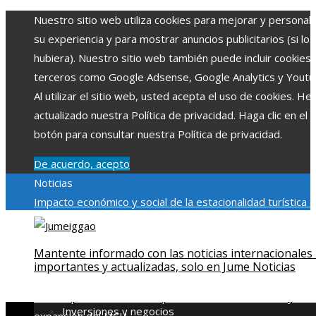
Nuestro sitio web utiliza cookies para mejorar y personali
su experiencia y para mostrar anuncios publicitarios (si los
hubiera). Nuestro sitio web también puede incluir cookies
terceros como Google Adsense, Google Analytics y Youtu
Al utilizar el sitio web, usted acepta el uso de cookies. H
actualizado nuestra Política de privacidad. Haga clic en el
botón para consultar nuestra Política de privacidad.
De acuerdo, acepto
Noticias
Impacto económico y social de la estacionalidad turística 
Montenegro
La gran depresión de 1929 y su impacto en la
regulación bancaria
Cómo la RSE impulsa el desarrollo socia
Mantente informado con las noticias internacionales
ambiental en comunidades chilenas
Disney impulsa videos
importantes y actualizadas, solo en Jume Noticias
cortos en TikTok para atraer a usuarios jóvenes
Qué revel
escena post-créditos de Spider-Man: Brand New Day sobr
Inversiones y negocios