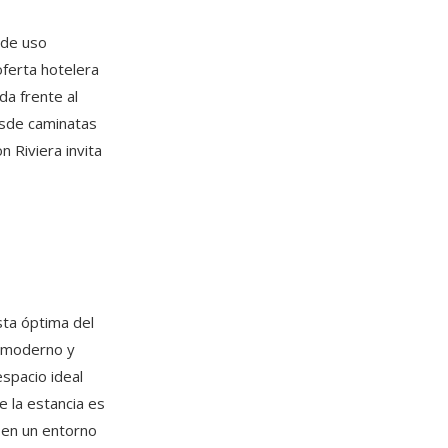
de uso
oferta hotelera
da frente al
esde caminatas
n Riviera invita
sta óptima del
o moderno y
espacio ideal
e la estancia es
d en un entorno