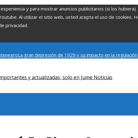
experiencia y para mostrar anuncios publicitarios (si los hubiera)
tube. Al utilizar el sitio web, usted acepta el uso de cookies. 
de privacidad.
ontenegro
La gran depresión de 1929 y su impacto en la regulación
s cortos en TikTok para atraer a usuarios jóvenes
Qué revela la 
mportantes y actualizadas, solo en Jume Noticias