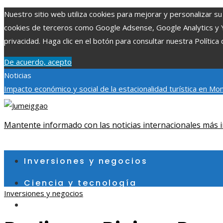
Nuestro sitio web utiliza cookies para mejorar y personalizar su 
cookies de terceros como Google Adsense, Google Analytics y You
privacidad. Haga clic en el botón para consultar nuestra Política 
De acuerdo, acepto
Noticias
Impacto económico y social de la estacionalidad turística en M
social y ambiental en comunidades chilenas
Disney impulsa video
New Day sobre la expansión del MCU
Mantente informado con las noticias internacionales más i
domingo, agosto 9
Inversiones y negocios
Ciencia y tecnología
Inversiones y negocios
Cultura y ocio