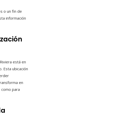
s o un fin de
esta información
ización
Riviera está en
o. Esta ubicación
perder
transforma en
a como para
da