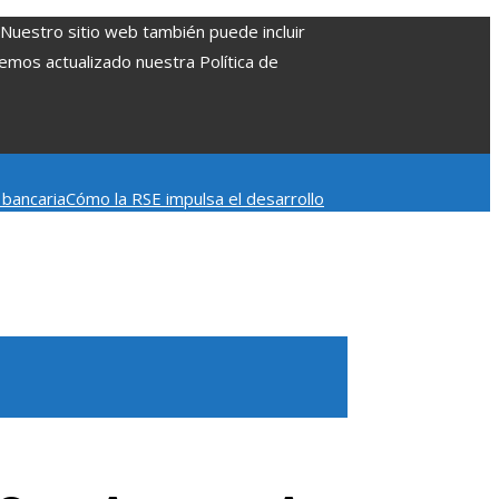
. Nuestro sitio web también puede incluir
Hemos actualizado nuestra Política de
 bancaria
Cómo la RSE impulsa el desarrollo
escena post-créditos de Spider-Man: Brand