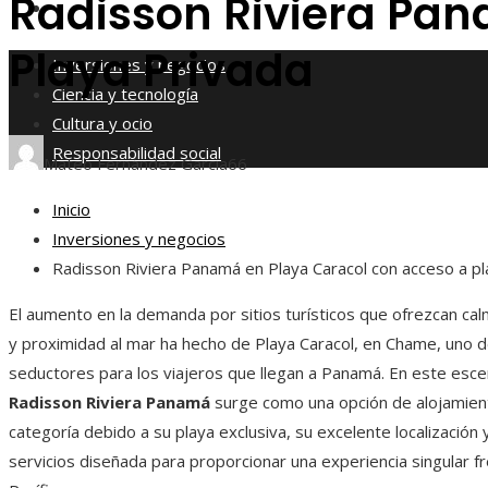
Radisson Riviera Pan
Responsabilidad social
Playa Privada
Inversiones y negocios
Ciencia y tecnología
Cultura y ocio
Responsabilidad social
Mateo Fernández García
66
Inicio
Inversiones y negocios
Radisson Riviera Panamá en Playa Caracol con acceso a pl
El aumento en la demanda por sitios turísticos que ofrezcan cal
y proximidad al mar ha hecho de Playa Caracol, en Chame, uno d
seductores para los viajeros que llegan a Panamá. En este escen
Radisson Riviera Panamá
surge como una opción de alojamient
categoría debido a su playa exclusiva, su excelente localización 
servicios diseñada para proporcionar una experiencia singular f