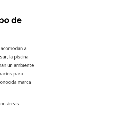
po de
e acomodan a
r, la piscina
onan un ambiente
pacios para
conocida marca
con áreas