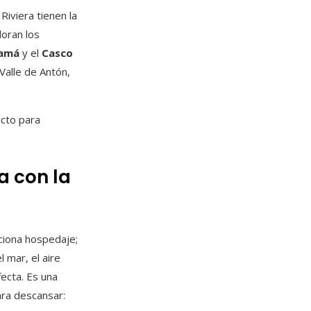
Riviera tienen la
loran los
namá
y el
Casco
Valle de Antón,
.
ecto para
a con la
ciona hospedaje;
l mar, el aire
ecta. Es una
ara descansar: