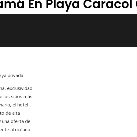
amá En Playa Caracol
aya privada
ma, exclusividad
e los sitios más
ario, el hotel
o de alta
y una oferta de
rente al océano