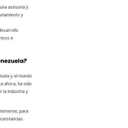
 una asesoría y
lutamiento y
desarrollo
micos e
enezuela?
zuela y el mundo
ta ahora, ha sido
 la industria y
ntemente, para
cunstancias.