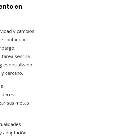
ento en
ividad y cambios
e contar con
embargo,
tarea sencilla.
g especializado
 y cercano.
os
líderes
nzar sus metas
cualidades
y adaptación