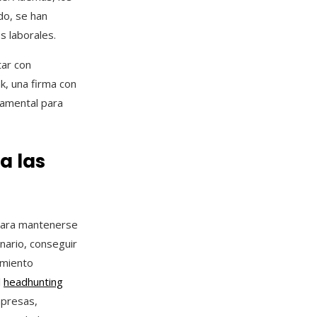
do, se han
 laborales.
tar con
, una firma con
damental para
a las
para mantenerse
nario, conseguir
imiento
l
headhunting
mpresas,