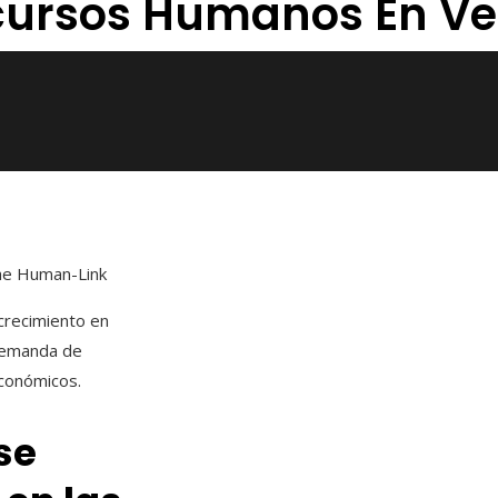
cursos Humanos En Ve
he Human-Link
crecimiento en
 demanda de
económicos.
se