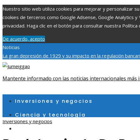
Nuestro sitio web utiliza cookies para mejorar y personalizar su 
cookies de terceros como Google Adsense, Google Analytics y You
privacidad. Haga clic en el botón para consultar nuestra Política 
De acuerdo, acepto
Noticias
La gran depresión de 1929 y su impacto en la regulación bancar
individuales más grandes y su impacto en la ciencia y tecnología
contribuye a un consumo eficiente en Egipto
Mantente informado con las noticias internacionales más i
jueves, agosto 6
Inversiones y negocios
Ciencia y tecnología
Inversiones y negocios
Cultura y ocio