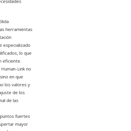
necesidades
ólida
 las herramientas
tación
e especializado
lificados, lo que
 eficiente.
e Human-Link no
 sino en que
o los valores y
ajuste de los
nal de las
 puntos fuertes
espertar mayor