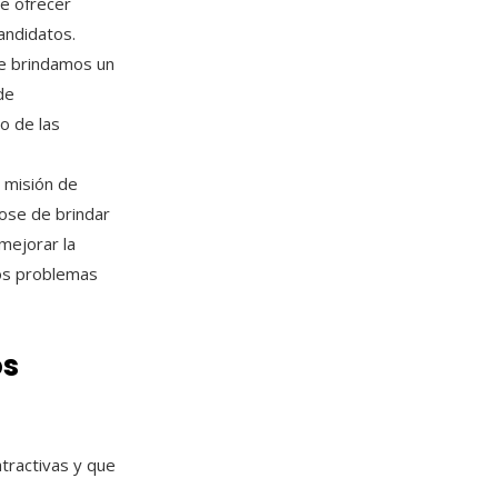
e ofrecer
candidatos.
ue brindamos un
de
to de las
 misión de
ose de brindar
mejorar la
los problemas
os
atractivas y que