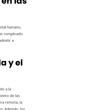
en las
pital humano,
ás complicado.
dmitir a
a y el
do a la
iento de las
era remota, la
te. Además, los