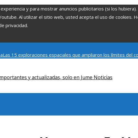
experiencia y para mostrar anuncios publicitarios (si los hubiera)
tube. Al utilizar el sitio web, usted acepta el uso de cookies. 
de privacidad.
ia
Las 15 exploraciones espaciales que ampliaron los límites del
Modelos de desarrollo sostenible basados en la economía azul en
mportantes y actualizadas, solo en Jume Noticias