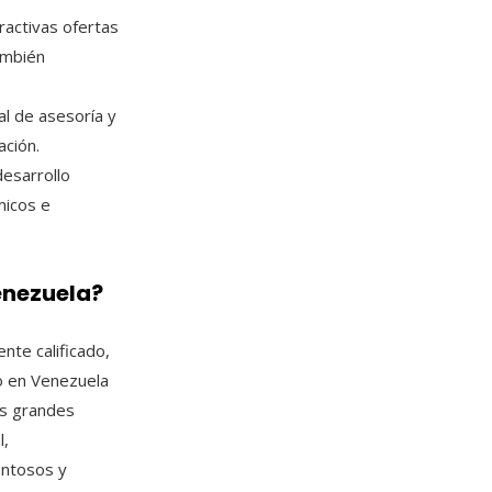
ractivas ofertas
ambién
al de asesoría y
ación.
desarrollo
micos e
enezuela?
nte calificado,
o en Venezuela
las grandes
l,
entosos y