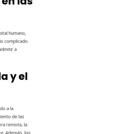
en las
pital humano,
ás complicado.
dmitir a
a y el
do a la
iento de las
era remota, la
te. Además, los