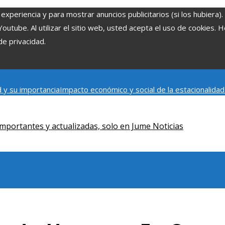
experiencia y para mostrar anuncios publicitarios (si los hubiera)
tube. Al utilizar el sitio web, usted acepta el uso de cookies. 
de privacidad.
 y su importancia
Impacto económico y social de la estacionalida
onómica en Bosnia y Herzegovina
La gran depresión de 1929 y su i
iento humano
mportantes y actualizadas, solo en Jume Noticias