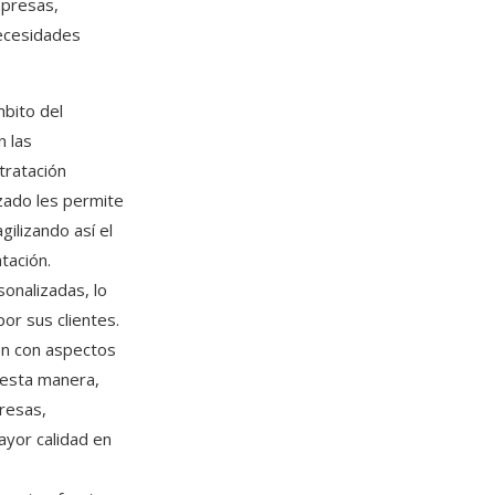
mpresas,
necesidades
mbito del
n las
tratación
zado les permite
ilizando así el
tación.
onalizadas, lo
por sus clientes.
en con aspectos
 esta manera,
resas,
ayor calidad en