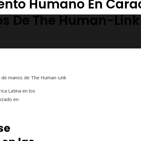
lento Humano En Cara
os De The Human-Link
), de manos de The Human-Link
ca Latina en los
lizado en
se