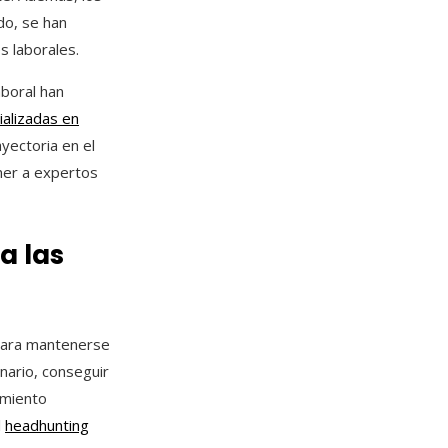
do, se han
 laborales.
aboral han
alizadas en
yectoria en el
ener a expertos
a las
para mantenerse
nario, conseguir
imiento
l
headhunting