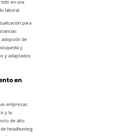
rtido en una
o laboral.
alización para
nstancias
a adopción de
 búsqueda y
mos y adaptados
ento en
 las empresas
o y la
esto de alto
o de headhunting