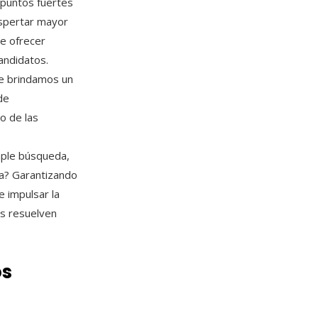
 puntos fuertes
espertar mayor
e ofrecer
candidatos.
ue brindamos un
de
to de las
mple búsqueda,
ra? Garantizando
e impulsar la
as resuelven
os