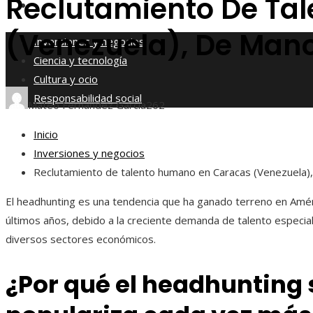
Reclutamiento De Ta
Responsabilidad social
(Venezuela), De Man
Inversiones y negocios
Ciencia y tecnología
Cultura y ocio
Responsabilidad social
Mateo Fernández García
262
Inicio
Inversiones y negocios
Reclutamiento de talento humano en Caracas (Venezuela
El headhunting es una tendencia que ha ganado terreno en Améri
últimos años, debido a la creciente demanda de talento especia
diversos sectores económicos.
¿Por qué el headhunting 