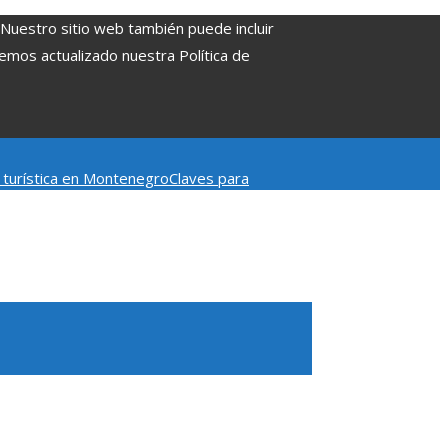
. Nuestro sitio web también puede incluir
Hemos actualizado nuestra Política de
d turística en Montenegro
Claves para
mpacto en la regulación bancaria
Las 15