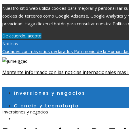
Nuestro sitio web utiliza cookies para mejorar y personalizar su 
cookies de terceros como Google Adsense, Google Analytics y You
privacidad. Haga clic en el botón para consultar nuestra Política 
De acuerdo, acepto
Noticias
Ciudades con más sitios declarados Patrimonio de la Humanidad
aumentar la inversión productiva y reducir la fragmentación ec
exploraciones espaciales que ampliaron los límites del conocim
Mantente informado con las noticias internacionales más i
viernes, agosto 7
Inversiones y negocios
Ciencia y tecnología
Inversiones y negocios
Cultura y ocio