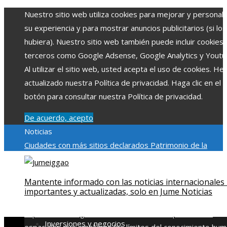
Nuestro sitio web utiliza cookies para mejorar y personali
su experiencia y para mostrar anuncios publicitarios (si los
hubiera). Nuestro sitio web también puede incluir cookies
terceros como Google Adsense, Google Analytics y Youtu
Al utilizar el sitio web, usted acepta el uso de cookies. H
actualizado nuestra Política de privacidad. Haga clic en el
botón para consultar nuestra Política de privacidad.
De acuerdo, acepto
Noticias
Ciudades con más sitios declarados Patrimonio de la
Humanidad y su importancia
Impacto económico y social de
estacionalidad turística en Montenegro
Claves para aumen
Mantente informado con las noticias internacionales
la inversión productiva y reducir la fragmentación económi
importantes y actualizadas, solo en Jume Noticias
en Bosnia y Herzegovina
La gran depresión de 1929 y su
impacto en la regulación bancaria
Las 15 exploraciones
Inversiones y negocios