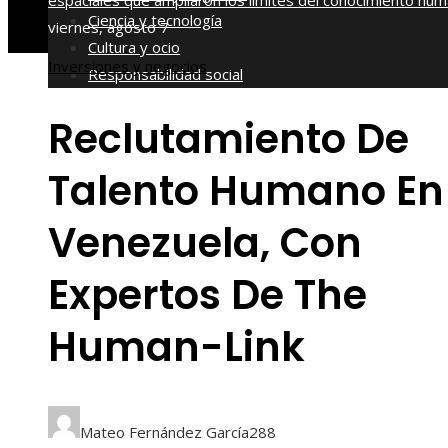
espaciales que ampliaron los límites del conocimiento hu
Ciencia y tecnología
viernes, agosto 7
Cultura y ocio
Inversiones y negocios
Responsabilidad social
Reclutamiento De
Talento Humano En
Venezuela, Con
Expertos De The
Human-Link
Mateo Fernández García
288