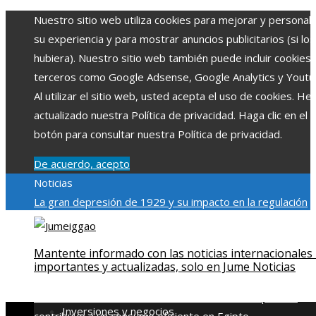
Nuestro sitio web utiliza cookies para mejorar y personali
su experiencia y para mostrar anuncios publicitarios (si los
hubiera). Nuestro sitio web también puede incluir cookies
terceros como Google Adsense, Google Analytics y Youtu
Al utilizar el sitio web, usted acepta el uso de cookies. H
actualizado nuestra Política de privacidad. Haga clic en el
botón para consultar nuestra Política de privacidad.
De acuerdo, acepto
Noticias
La gran depresión de 1929 y su impacto en la regulación
bancaria
Las 15 exploraciones espaciales que ampliaron lo
límites del conocimiento humano
Las 15 donaciones
Mantente informado con las noticias internacionales
individuales más grandes y su impacto en la ciencia y
importantes y actualizadas, solo en Jume Noticias
tecnología
Modelos de desarrollo sostenible basados en l
economía azul en Belice
Cómo la estabilidad de precios
Inversiones y negocios