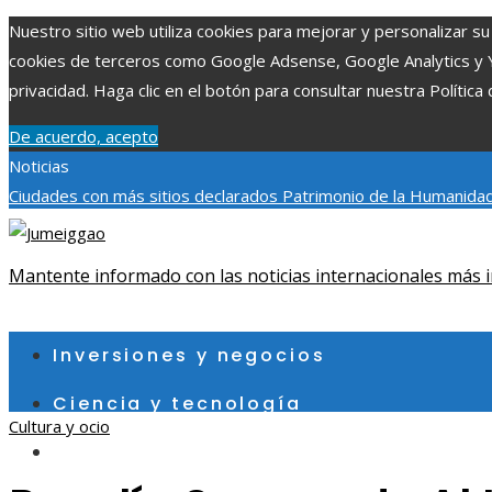
Nuestro sitio web utiliza cookies para mejorar y personalizar su 
cookies de terceros como Google Adsense, Google Analytics y You
privacidad. Haga clic en el botón para consultar nuestra Política 
De acuerdo, acepto
Noticias
Ciudades con más sitios declarados Patrimonio de la Humanidad
aumentar la inversión productiva y reducir la fragmentación ec
exploraciones espaciales que ampliaron los límites del conocim
Mantente informado con las noticias internacionales más i
viernes, agosto 7
Inversiones y negocios
Ciencia y tecnología
Cultura y ocio
Cultura y ocio