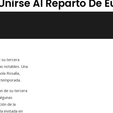
Unirse Al Reparto De 
e su tercera
as notables. Una
ola Rosalía,
a temporada.
ón de su tercera
 algunas
ción de la
la invitada en