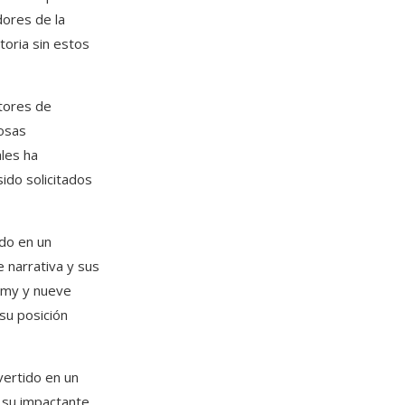
dores de la
toria sin estos
ctores de
osas
ales ha
ido solicitados
do en un
 narrativa y sus
mmy y nueve
su posición
vertido en un
 su impactante