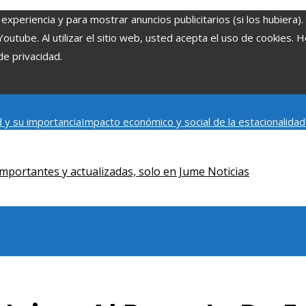
experiencia y para mostrar anuncios publicitarios (si los hubiera)
tube. Al utilizar el sitio web, usted acepta el uso de cookies. 
de privacidad.
 y su importancia
Impacto económico y social de la estacionalida
onómica en Bosnia y Herzegovina
La gran depresión de 1929 y su i
iento humano
mportantes y actualizadas, solo en Jume Noticias