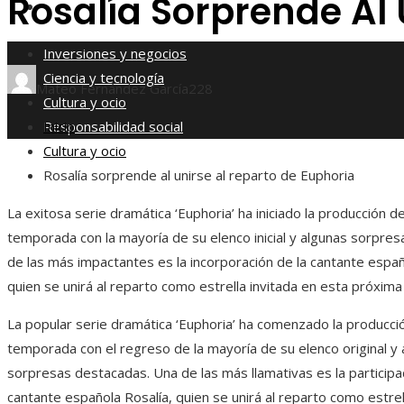
Rosalía Sorprende Al 
Responsabilidad social
Inversiones y negocios
Ciencia y tecnología
Mateo Fernández García
228
Cultura y ocio
Responsabilidad social
Inicio
Cultura y ocio
Rosalía sorprende al unirse al reparto de Euphoria
La exitosa serie dramática ‘Euphoria’ ha iniciado la producción d
temporada con la mayoría de su elenco inicial y algunas sorpres
de las más impactantes es la incorporación de la cantante españ
quien se unirá al reparto como estrella invitada en esta próxim
La popular serie dramática ‘Euphoria’ ha comenzado la producci
temporada con el regreso de la mayoría de su elenco original y
sorpresas destacadas. Una de las más llamativas es la participa
cantante española Rosalía, quien se unirá al reparto como estrel