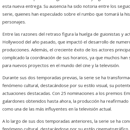
esta nueva entrega. Su ausencia ha sido notoria entre los segui
serie, quienes han especulado sobre el rumbo que tomará la his
personajes.
Entre las razones del retraso figura la huelga de guionistas y a
Hollywood del año pasado, que impactó el desarrollo de numer
producciones. Además, el creciente éxito de los actores princip
complicado la coordinación de sus horarios, ya que muchos han s
para nuevos proyectos en el mundo del cine y la televisión.
Durante sus dos temporadas previas, la serie se ha transforma
fenómeno cultural, destacándose por su estilo visual, su potente
actuaciones destacadas. Con 25 nominaciones a los premios E
galardones obtenidos hasta ahora, la producción ha reafirmado 
como una de las más influyentes en la televisión actual.
A lo largo de sus dos temporadas anteriores, la serie se ha con
fenómeno cultural, destacándose por su estilo cinematográfico,