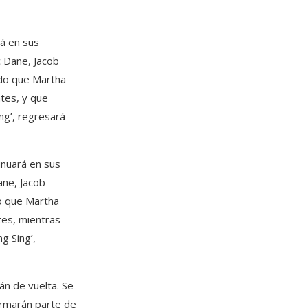
rá en sus
c Dane, Jacob
ado que Martha
tes, y que
ng’, regresará
inuará en sus
ane, Jacob
o que Martha
tes, mientras
g Sing’,
án de vuelta. Se
ormarán parte de