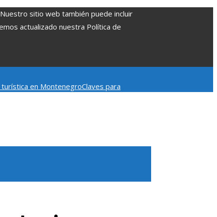
. Nuestro sitio web también puede incluir
Hemos actualizado nuestra Política de
d turística en Montenegro
Claves para
mpacto en la regulación bancaria
Las 15