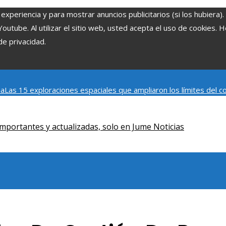
experiencia y para mostrar anuncios publicitarios (si los hubiera)
tube. Al utilizar el sitio web, usted acepta el uso de cookies. 
de privacidad.
ia
Las 15 exploraciones espaciales que ampliaron los límites del
Modelos de desarrollo sostenible basados en la economía azul en
mportantes y actualizadas, solo en Jume Noticias