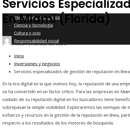
Servicios Especializa
Responsabilidad social
En Miami (Florida)
Inversiones y negocios
Ciencia y tecnología
Cultura y ocio
Responsabilidad social
Mateo Fernández García
267
Inicio
Inversiones y negocios
Servicios especializados de gestión de reputación en línea
En la era digital en la que vivimos hoy, la reputación de una em
se ha convertido en un factor crítico. Para las empresas en Miami
cuidado de su reputación digital en los buscadores tiene benefi
sobrepasan la simple visibilidad. Exploraremos las ventajas de i
esfuerzo y recursos en la gestión de la reputación en línea, par
respecto a los resultados de los motores de búsqueda.