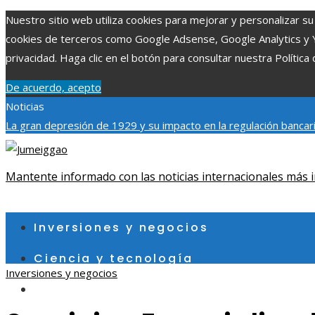
Nuestro sitio web utiliza cookies para mejorar y personalizar su 
cookies de terceros como Google Adsense, Google Analytics y You
privacidad. Haga clic en el botón para consultar nuestra Política 
De acuerdo, acepto
Noticias
La gran depresión de 1929 y su impacto en la regulación bancar
individuales más grandes y su impacto en la ciencia y tecnología
contribuye a un consumo eficiente en Egipto
Mantente informado con las noticias internacionales más i
jueves, agosto 6
Inversiones y negocios
Ciencia y tecnología
Inversiones y negocios
Cultura y ocio