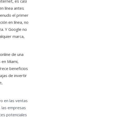
nternet, es casi
en línea antes
menudo el primer
ión en línea, no
za. Y Google no
alquier marca,
 online de una
s en Miami,
frece beneficios
ajas de invertir
e,
vo en las ventas
, las empresas
tes potenciales