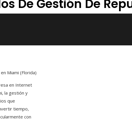
dos De Gestión De Rep
 en Miami (Florida)
presa en Internet
, la gestión y
cios que
nvertir tiempo,
ticularmente con