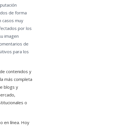
eputación
nidos de forma
en casos muy
fectados por los
 su imagen
 comentarios de
itivos para los
 de contenidos y
 la más completa
de blogs y
mercado,
titucionales o
o en línea. Hoy