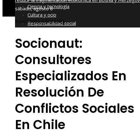
reducir la fragmentación económica en Bosnia y Herzegov
Ciencia y tecnología
sábado, agosto 8
Cultura y ocio
Inversiones y negocios
Responsabilidad social
Socionaut:
Consultores
Especializados En
Resolución De
Conflictos Sociales
En Chile