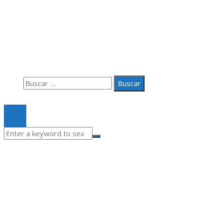
Información
Aviso Legal
Quiénes somos
Contacto
Buscar:
© 2020 Todos los derechos Reservados.