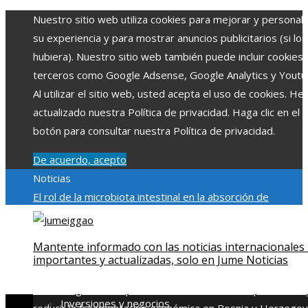
Nuestro sitio web utiliza cookies para mejorar y personali
su experiencia y para mostrar anuncios publicitarios (si los
hubiera). Nuestro sitio web también puede incluir cookies
terceros como Google Adsense, Google Analytics y Youtu
Al utilizar el sitio web, usted acepta el uso de cookies. H
actualizado nuestra Política de privacidad. Haga clic en el
botón para consultar nuestra Política de privacidad.
De acuerdo, acepto
Noticias
El rol de la microbiota intestinal en la absorción de
nutrientes
Reformas regulatorias derivadas de desastres
industriales emblemáticos
Ciudades con más sitios declar
Mantente informado con las noticias internacionales
Patrimonio de la Humanidad y su importancia
Impacto
importantes y actualizadas, solo en Jume Noticias
económico y social de la estacionalidad turística en
Montenegro
Claves para aumentar la inversión productiva 
Inversiones y negocios