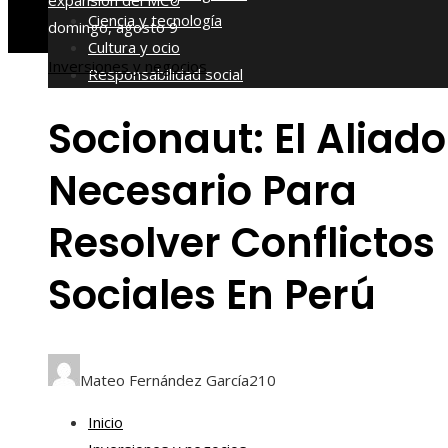
expansión del MCU
Ciencia y tecnología
domingo, agosto 9
Cultura y ocio
Inversiones y negocios
Responsabilidad social
Socionaut: El Aliado
Necesario Para
Resolver Conflictos
Sociales En Perú
Mateo Fernández García
210
Inicio