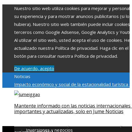
Nuestro sitio web utiliza cookies para mejorar y personali
su experiencia y para mostrar anuncios publicitarios (si los
hubiera). Nuestro sitio web también puede incluir cookies
terceros como Google Adsense, Google Analytics y Youtu
Al utilizar el sitio web, usted acepta el uso de cookies. H
actualizado nuestra Política de privacidad. Haga clic en el
botón para consultar nuestra Política de privacidad.
De acuerdo, acepto
Noticias
Impacto económico y social de la estacionalidad turística 
Montenegro
La gran depresión de 1929 y su impacto en la
regulación bancaria
Cómo la RSE impulsa el desarrollo socia
Mantente informado con las noticias internacionales
ambiental en comunidades chilenas
Disney impulsa videos
importantes y actualizadas, solo en Jume Noticias
cortos en TikTok para atraer a usuarios jóvenes
Qué revel
escena post-créditos de Spider-Man: Brand New Day sobr
Inversiones y negocios