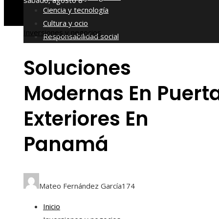
sábado, agosto 8
Ciencia y tecnología
Cultura y ocio
Inversiones y negocios
Responsabilidad social
Soluciones
Modernas En Puert
Exteriores En
Panamá
Mateo Fernández García
174
Inicio