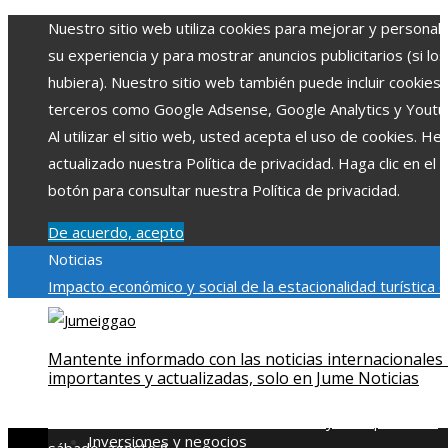
Nuestro sitio web utiliza cookies para mejorar y personali
su experiencia y para mostrar anuncios publicitarios (si los
hubiera). Nuestro sitio web también puede incluir cookies
terceros como Google Adsense, Google Analytics y Youtu
Al utilizar el sitio web, usted acepta el uso de cookies. H
actualizado nuestra Política de privacidad. Haga clic en el
botón para consultar nuestra Política de privacidad.
De acuerdo, acepto
Noticias
Impacto económico y social de la estacionalidad turística 
Montenegro
La gran depresión de 1929 y su impacto en la
regulación bancaria
El rol de la microbiota intestinal en la
Mantente informado con las noticias internacionales
absorción de nutrientes
Reformas regulatorias derivadas 
importantes y actualizadas, solo en Jume Noticias
desastres industriales emblemáticos
Ciudades con más sit
declarados Patrimonio de la Humanidad y su importancia
Inversiones y negocios