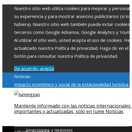
Nuestro sitio web utiliza cookies para mejorar y personali
su experiencia y para mostrar anuncios publicitarios (si los
hubiera). Nuestro sitio web también puede incluir cookies
terceros como Google Adsense, Google Analytics y Youtu
Al utilizar el sitio web, usted acepta el uso de cookies. H
actualizado nuestra Política de privacidad. Haga clic en el
botón para consultar nuestra Política de privacidad.
De acuerdo, acepto
Noticias
Impacto económico y social de la estacionalidad turística 
Montenegro
La gran depresión de 1929 y su impacto en la
regulación bancaria
El rol de la microbiota intestinal en la
Mantente informado con las noticias internacionales
absorción de nutrientes
Reformas regulatorias derivadas 
importantes y actualizadas, solo en Jume Noticias
desastres industriales emblemáticos
Ciudades con más sit
declarados Patrimonio de la Humanidad y su importancia
Inversiones y negocios