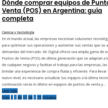
Dónde comprar equipos de Punt
Venta (POS) en Argentina: guía
completa
Ciencia y tecnología
En el mundo actual, las empresas necesitan soluciones tecnológi
para optimizar sus operaciones y aumentar sus ventas que se a
demandas del mercado. AK Digital ofrece una amplia gama de e
Puntos de Venta (POS) de última generación que se adaptan a 
de cualquier negocio y facilitan el trabajo para las empresas, la
brindar una experiencia de compra fluida y eficiente. Para llevar
nuevo nivel, es necesario actualizar tus equipos a la última tecno
continuación verás lo último en equipos de puntos de venta y…
Leer más
Paginación
Prev
1
…
66
67
68
…
71
Próximo