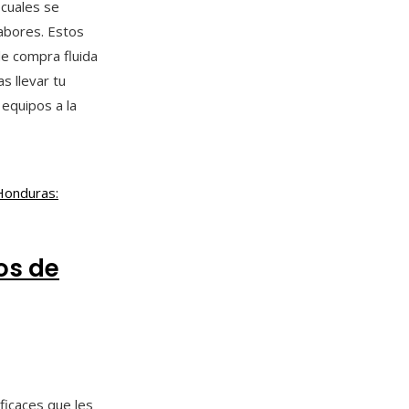
 cuales se
labores. Estos
de compra fluida
as llevar tu
 equipos a la
os de
ficaces que les