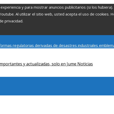
experiencia y para mostrar anuncios publicitarios (si los hubiera)
tube. Al utilizar el sitio web, usted acepta el uso de cookies. 
de privacidad.
ormas regulatorias derivadas de desastres industriales emblem
y social de la estacionalidad turística en Montenegro
Claves para
mportantes y actualizadas, solo en Jume Noticias