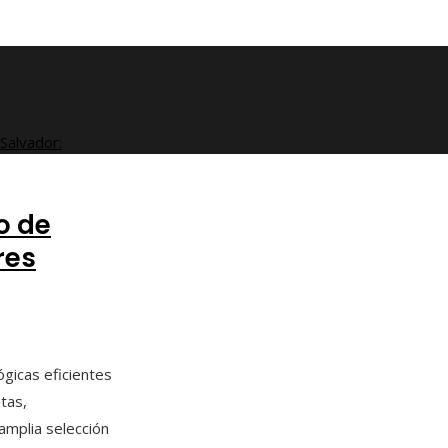
o de
res
ógicas eficientes
tas,
amplia selección