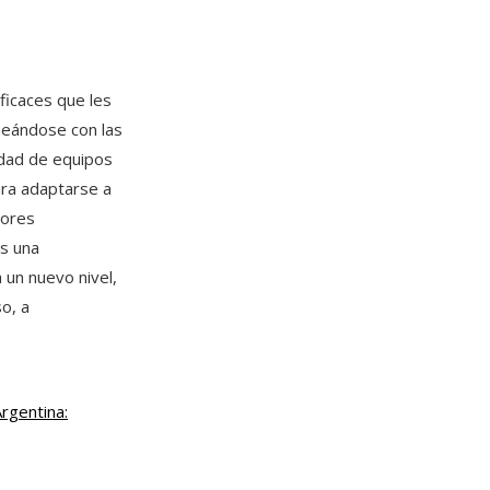
ficaces que les
neándose con las
edad de equipos
ara adaptarse a
bores
es una
a un nuevo nivel,
so, a