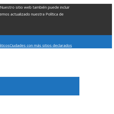
. Nuestro sitio web también puede incluir
Hemos actualizado nuestra Política de
áticos
Ciudades con más sitios declarados
 aumentar la inversión productiva y reducir la