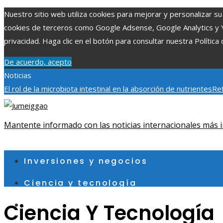
Nuestro sitio web utiliza cookies para mejorar y personalizar su 
cookies de terceros como Google Adsense, Google Analytics y You
privacidad. Haga clic en el botón para consultar nuestra Política 
De acuerdo, acepto
Noticias
El rol de la microbiota intestinal en la absorción de nutrientes
Ref
Patrimonio de la Humanidad y su importancia
Impacto económico 
fragmentación económica en Bosnia y Herzegovina
Mantente informado con las noticias internacionales más i
sábado, agosto 8
Inversiones y negocios
Ciencia y tecnología
Ciencia Y Tecnología
Cultura y ocio