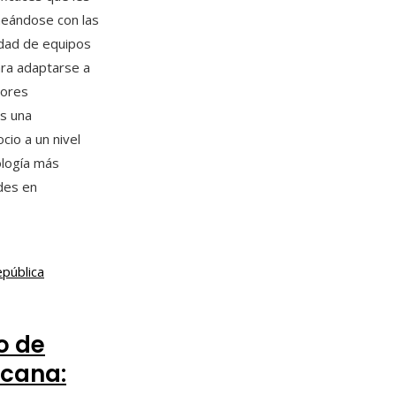
neándose con las
edad de equipos
ara adaptarse a
bores
es una
cio a un nivel
ología más
des en
o de
icana: