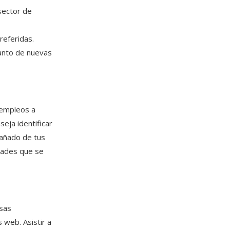
sector de
referidas.
tanto de nuevas
 empleos a
seja identificar
pañado de tus
idades que se
esas
 web. Asistir a