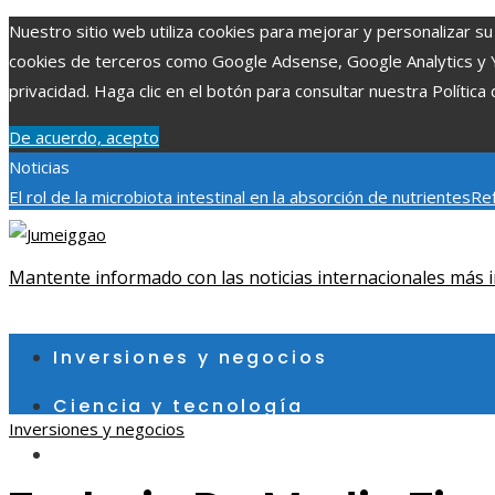
Nuestro sitio web utiliza cookies para mejorar y personalizar su 
cookies de terceros como Google Adsense, Google Analytics y You
privacidad. Haga clic en el botón para consultar nuestra Política 
De acuerdo, acepto
Noticias
El rol de la microbiota intestinal en la absorción de nutrientes
Ref
Patrimonio de la Humanidad y su importancia
Impacto económico 
fragmentación económica en Bosnia y Herzegovina
Mantente informado con las noticias internacionales más i
sábado, agosto 8
Inversiones y negocios
Ciencia y tecnología
Inversiones y negocios
Cultura y ocio