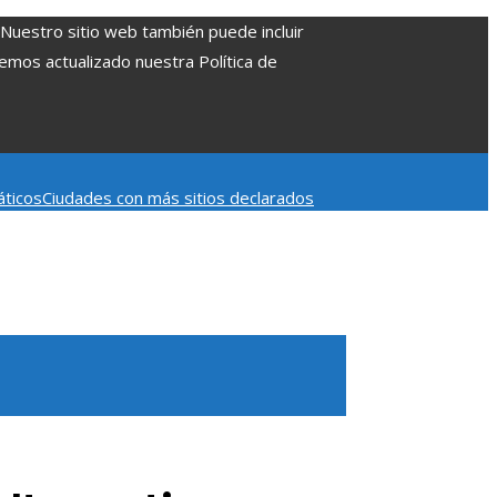
. Nuestro sitio web también puede incluir
Hemos actualizado nuestra Política de
áticos
Ciudades con más sitios declarados
 aumentar la inversión productiva y reducir la