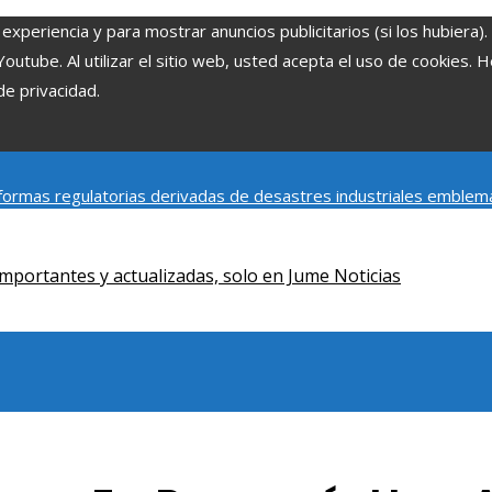
experiencia y para mostrar anuncios publicitarios (si los hubiera)
tube. Al utilizar el sitio web, usted acepta el uso de cookies. 
de privacidad.
ormas regulatorias derivadas de desastres industriales emblem
y social de la estacionalidad turística en Montenegro
Claves para
mportantes y actualizadas, solo en Jume Noticias