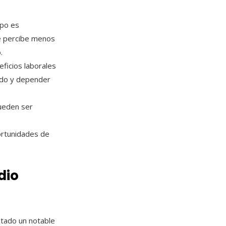
mpo es
se percibe menos
.
eficios laborales
ado y depender
pueden ser
portunidades de
dio
ntado un notable