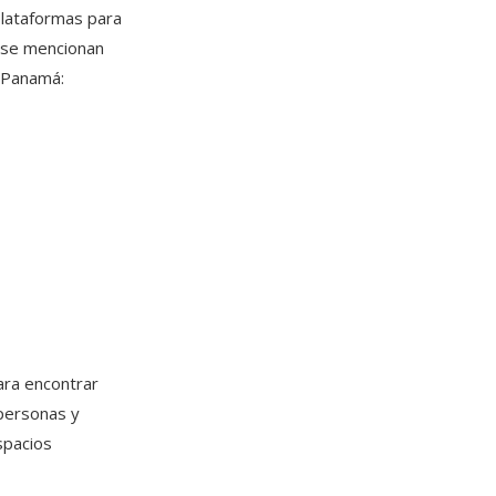
plataformas para
, se mencionan
n Panamá:
ara encontrar
personas y
spacios