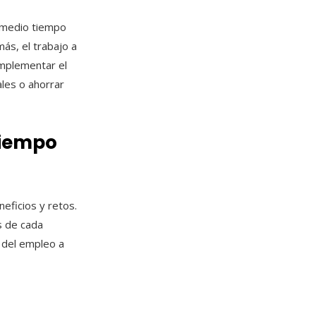
a medio tiempo
más, el trabajo a
mplementar el
ales o ahorrar
tiempo
eficios y retos.
s de cada
s del empleo a