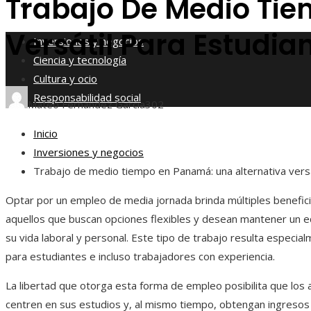
Trabajo De Medio Tie
Responsabilidad social
Versátil Para Estudia
Inversiones y negocios
Ciencia y tecnología
Cultura y ocio
Responsabilidad social
Mateo Fernández García
302
Inicio
Inversiones y negocios
Trabajo de medio tiempo en Panamá: una alternativa versá
Optar por un empleo de media jornada brinda múltiples benefic
aquellos que buscan opciones flexibles y desean mantener un eq
su vida laboral y personal. Este tipo de trabajo resulta especia
para estudiantes e incluso trabajadores con experiencia.
La libertad que otorga esta forma de empleo posibilita que los
centren en sus estudios y, al mismo tiempo, obtengan ingresos 