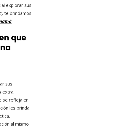
al explorar sus
g, te brindamos
Panamá
.
cen que
una
rar sus
 extra.
 se refleja en
ción les brinda
tica,
ación al mismo