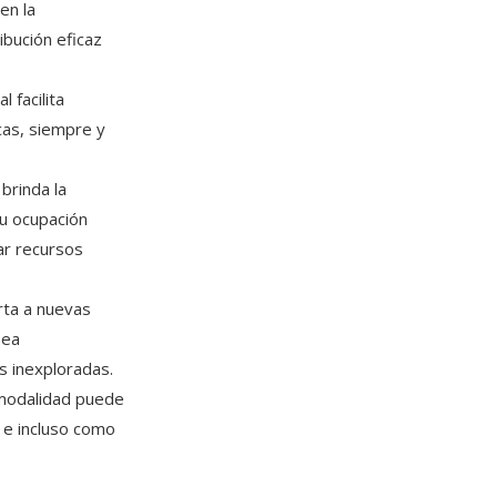
en la
ibución eficaz
 facilita
cas, siempre y
brinda la
su ocupación
rar recursos
rta a nuevas
sea
s inexploradas.
 modalidad puede
 e incluso como