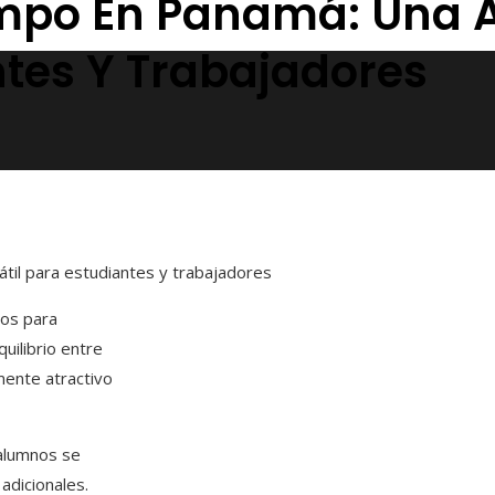
mpo En Panamá: Una A
ntes Y Trabajadores
til para estudiantes y trabajadores
ios para
uilibrio entre
lmente atractivo
 alumnos se
adicionales.