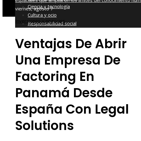
espaciales que ampliaron los límites del conocimiento hu
Ciencia y tecnología
viernes, agosto 7
Cultura y ocio
Inversiones y negocios
Responsabilidad social
Ventajas De Abrir
Una Empresa De
Factoring En
Panamá Desde
España Con Legal
Solutions