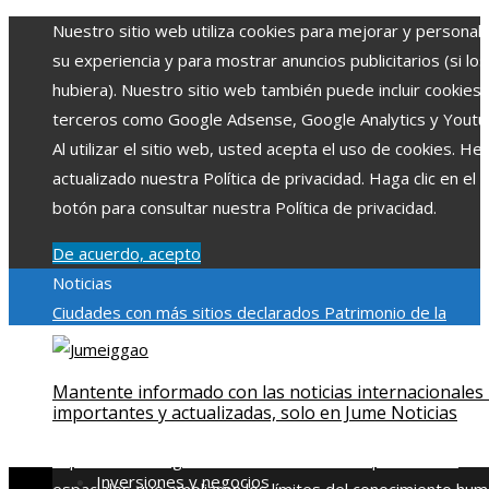
Nuestro sitio web utiliza cookies para mejorar y personali
su experiencia y para mostrar anuncios publicitarios (si los
hubiera). Nuestro sitio web también puede incluir cookies
terceros como Google Adsense, Google Analytics y Youtu
Al utilizar el sitio web, usted acepta el uso de cookies. H
actualizado nuestra Política de privacidad. Haga clic en el
botón para consultar nuestra Política de privacidad.
De acuerdo, acepto
Noticias
Ciudades con más sitios declarados Patrimonio de la
Humanidad y su importancia
Impacto económico y social de
estacionalidad turística en Montenegro
Claves para aumen
Mantente informado con las noticias internacionales
la inversión productiva y reducir la fragmentación económi
importantes y actualizadas, solo en Jume Noticias
en Bosnia y Herzegovina
La gran depresión de 1929 y su
impacto en la regulación bancaria
Las 15 exploraciones
Inversiones y negocios