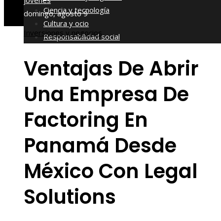
jóvenes
Ciencia y tecnología
domingo, agosto 9
Cultura y ocio
Inversiones y negocios
Responsabilidad social
Ventajas De Abrir
Una Empresa De
Factoring En
Panamá Desde
México Con Legal
Solutions