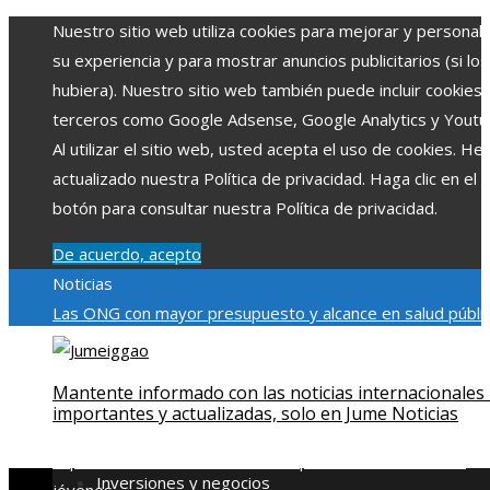
Nuestro sitio web utiliza cookies para mejorar y personali
su experiencia y para mostrar anuncios publicitarios (si los
hubiera). Nuestro sitio web también puede incluir cookies
terceros como Google Adsense, Google Analytics y Youtu
Al utilizar el sitio web, usted acepta el uso de cookies. H
actualizado nuestra Política de privacidad. Haga clic en el
botón para consultar nuestra Política de privacidad.
De acuerdo, acepto
Noticias
Las ONG con mayor presupuesto y alcance en salud públic
educación
Impacto económico y social de la estacionalidad
turística en Montenegro
La gran depresión de 1929 y su
Mantente informado con las noticias internacionales
impacto en la regulación bancaria
Cómo la RSE impulsa el
importantes y actualizadas, solo en Jume Noticias
desarrollo social y ambiental en comunidades chilenas
Dis
impulsa videos cortos en TikTok para atraer a usuarios
Inversiones y negocios