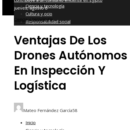
contribuye a un consumo eficiente en Egipto
Ciencia y tecnología
jueves, agosto 6
Cultura y ocio
Ciencia y tecnología
Responsabilidad social
Ventajas De Los
Drones Autónomos
En Inspección Y
Logística
Mateo Fernández García
58
Inicio