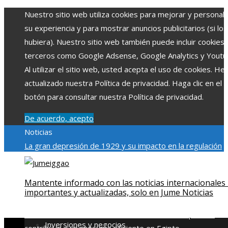
Nuestro sitio web utiliza cookies para mejorar y personali
su experiencia y para mostrar anuncios publicitarios (si los
hubiera). Nuestro sitio web también puede incluir cookies
terceros como Google Adsense, Google Analytics y Youtu
Al utilizar el sitio web, usted acepta el uso de cookies. H
actualizado nuestra Política de privacidad. Haga clic en el
botón para consultar nuestra Política de privacidad.
De acuerdo, acepto
Noticias
La gran depresión de 1929 y su impacto en la regulación
bancaria
Las 15 exploraciones espaciales que ampliaron lo
límites del conocimiento humano
Las 15 donaciones
Mantente informado con las noticias internacionales
individuales más grandes y su impacto en la ciencia y
importantes y actualizadas, solo en Jume Noticias
tecnología
Modelos de desarrollo sostenible basados en l
economía azul en Belice
Cómo la estabilidad de precios
Inversiones y negocios