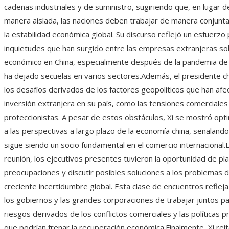
cadenas industriales y de suministro, sugiriendo que, en lugar d
manera aislada, las naciones deben trabajar de manera conjun
la estabilidad económica global. Su discurso reflejó un esfuerzo 
inquietudes que han surgido entre las empresas extranjeras sob
económico en China, especialmente después de la pandemia d
ha dejado secuelas en varios sectores.Además, el presidente c
los desafíos derivados de los factores geopolíticos que han afe
inversión extranjera en su país, como las tensiones comerciales
proteccionistas. A pesar de estos obstáculos, Xi se mostró opt
a las perspectivas a largo plazo de la economía china, señalando
sigue siendo un socio fundamental en el comercio internacional.E
reunión, los ejecutivos presentes tuvieron la oportunidad de pl
preocupaciones y discutir posibles soluciones a los problemas d
creciente incertidumbre global. Esta clase de encuentros refleja
los gobiernos y las grandes corporaciones de trabajar juntos pa
riesgos derivados de los conflictos comerciales y las políticas p
que podrían frenar la recuperación económica.Finalmente, Xi reit