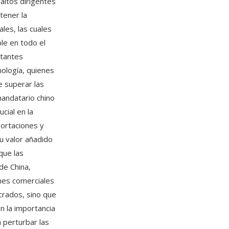
altos dirigentes
tener la
ales, las cuales
le en todo el
rtantes
nología, quienes
 superar las
mandatario chino
cial en la
portaciones y
u valor añadido
que las
de China,
nes comerciales
crados, sino que
n la importancia
 perturbar las