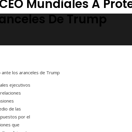
s CEO Mundiales A Prote
ranceles De Trump
io ante los aranceles de Trump
pales ejecutivos
 relaciones
nsiones
dio de las
mpuestos por el
iones que