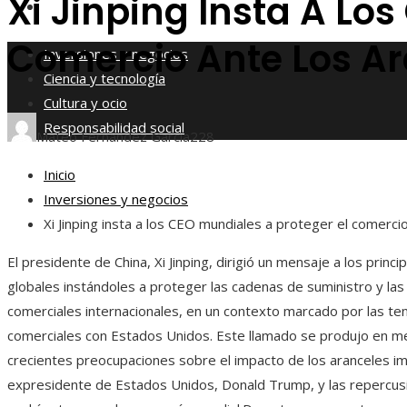
Xi Jinping Insta A Lo
Responsabilidad social
Comercio Ante Los A
Inversiones y negocios
Ciencia y tecnología
Cultura y ocio
Responsabilidad social
Mateo Fernández García
228
Inicio
Inversiones y negocios
Xi Jinping insta a los CEO mundiales a proteger el comerc
El presidente de China, Xi Jinping, dirigió un mensaje a los princi
globales instándoles a proteger las cadenas de suministro y las
comerciales internacionales, en un contexto marcado por las te
comerciales con Estados Unidos. Este llamado se produjo en me
crecientes preocupaciones sobre el impacto de los aranceles i
expresidente de Estados Unidos, Donald Trump, y las repercus