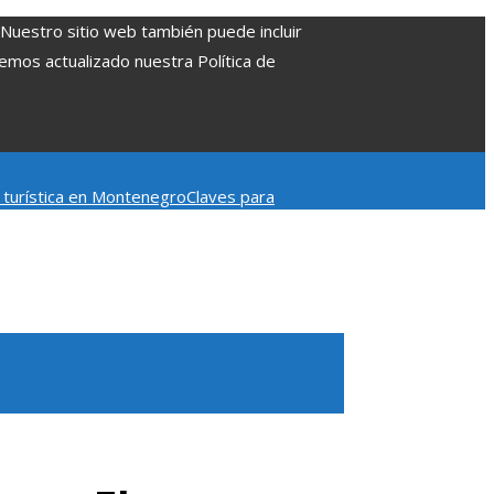
. Nuestro sitio web también puede incluir
Hemos actualizado nuestra Política de
d turística en Montenegro
Claves para
mpacto en la regulación bancaria
Las 15