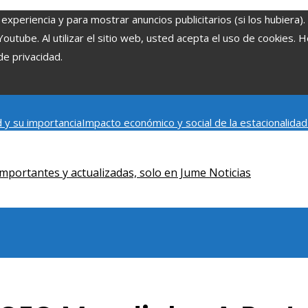
experiencia y para mostrar anuncios publicitarios (si los hubiera)
tube. Al utilizar el sitio web, usted acepta el uso de cookies. 
de privacidad.
 y su importancia
Impacto económico y social de la estacionalida
onómica en Bosnia y Herzegovina
La gran depresión de 1929 y su i
iento humano
mportantes y actualizadas, solo en Jume Noticias