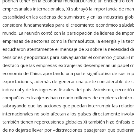
podrían tener en la economía mundial.Durante un encuentro con 
empresariales internacionales, Xi subrayó la importancia de man
estabilidad en las cadenas de suministro y en las industrias glob
considera fundamentales para el crecimiento económico saludab
mundo. La reunión contó con la participación de líderes de impo
empresas de sectores como la farmacéutica, la energía y la tec
escucharon atentamente el mensaje de Xi sobre la necesidad de
tensiones geopolíticas para salvaguardar el comercio global.El 
destacó que las empresas extranjeras desempeñan un papel cru
economía de China, aportando una parte significativa de sus im
exportaciones, además de generar una parte considerable de s
industrial y de los ingresos fiscales del país. Asimismo, recordó 
compañías extranjeras han creado millones de empleos dentro 
subrayando que las acciones que puedan interrumpir las relacio
internacionales no solo afectan a los países directamente involu
también tienen repercusiones globales.Xi también hizo énfasis e
de no dejarse llevar por «distracciones pasajeras» que pudieran