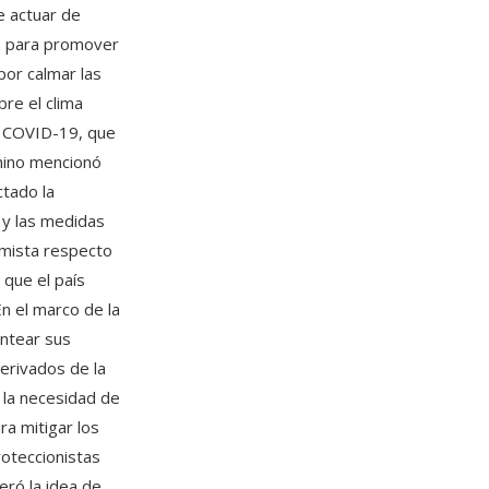
e actuar de
ta para promover
por calmar las
re el clima
e COVID-19, que
hino mencionó
ctado la
 y las medidas
imista respecto
 que el país
n el marco de la
antear sus
erivados de la
 la necesidad de
ra mitigar los
roteccionistas
eró la idea de