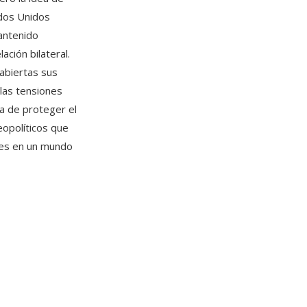
ados Unidos
antenido
ación bilateral.
 abiertas sus
las tensiones
ia de proteger el
eopolíticos que
ales en un mundo