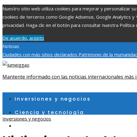
Nuestro sitio web utiliza cookies para mejorar y personalizar su 
cookies de terceros como Google Adsense, Google Analytics y You
privacidad. Haga clic en el botón para consultar nuestra Política 
De acuerdo, acepto
Noticias
Ciudades con más sitios declarados Patrimonio de la Humanidad
aumentar la inversión productiva y reducir la fragmentación ec
exploraciones espaciales que ampliaron los límites del conocim
Mantente informado con las noticias internacionales más i
viernes, agosto 7
Inversiones y negocios
Ciencia y tecnología
Inversiones y negocios
Cultura y ocio