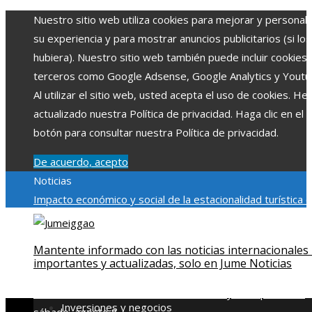
Nuestro sitio web utiliza cookies para mejorar y personali
su experiencia y para mostrar anuncios publicitarios (si los
hubiera). Nuestro sitio web también puede incluir cookies
terceros como Google Adsense, Google Analytics y Youtu
Al utilizar el sitio web, usted acepta el uso de cookies. H
actualizado nuestra Política de privacidad. Haga clic en el
botón para consultar nuestra Política de privacidad.
De acuerdo, acepto
Noticias
Impacto económico y social de la estacionalidad turística 
Montenegro
La gran depresión de 1929 y su impacto en la
regulación bancaria
El rol de la microbiota intestinal en la
Mantente informado con las noticias internacionales
absorción de nutrientes
Reformas regulatorias derivadas 
importantes y actualizadas, solo en Jume Noticias
desastres industriales emblemáticos
Ciudades con más sit
declarados Patrimonio de la Humanidad y su importancia
Inversiones y negocios