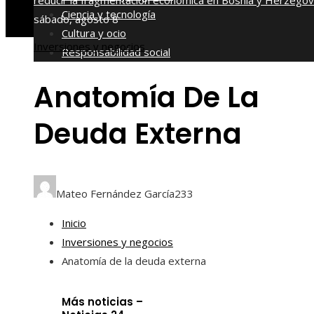
reducir la fragmentación económica en Bosnia y Herzegov
Ciencia y tecnología
sábado, agosto 8
Cultura y ocio
Inversiones y negocios
Responsabilidad social
Anatomía De La
Deuda Externa
Mateo Fernández García
233
Inicio
Inversiones y negocios
Anatomía de la deuda externa
Más noticias –