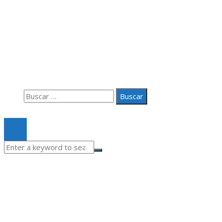
Información
Aviso Legal
Quiénes somos
Contacto
Buscar:
© 2020 Todos los derechos Reservados.