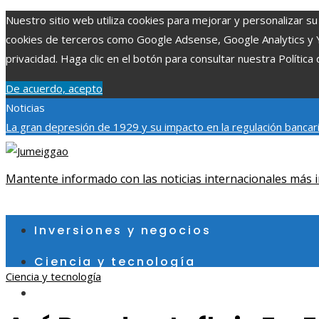
Nuestro sitio web utiliza cookies para mejorar y personalizar su 
cookies de terceros como Google Adsense, Google Analytics y You
privacidad. Haga clic en el botón para consultar nuestra Política 
De acuerdo, acepto
Noticias
La gran depresión de 1929 y su impacto en la regulación bancar
individuales más grandes y su impacto en la ciencia y tecnología
contribuye a un consumo eficiente en Egipto
Mantente informado con las noticias internacionales más i
jueves, agosto 6
Inversiones y negocios
Ciencia y tecnología
Ciencia y tecnología
Cultura y ocio