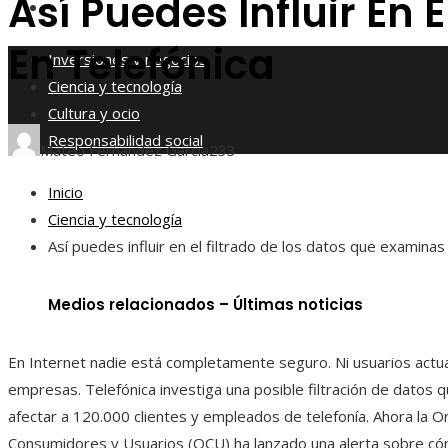
Así Puedes Influir En 
Responsabilidad social
En Telefónica
Inversiones y negocios
Ciencia y tecnología
Cultura y ocio
Responsabilidad social
Mateo Fernández García
233
Inicio
Ciencia y tecnología
Así puedes influir en el filtrado de los datos que examinas
Medios relacionados – Últimas noticias
En Internet nadie está completamente seguro. Ni usuarios actu
empresas. Telefónica investiga una posible filtración de datos 
afectar a 120.000 clientes y empleados de telefonía. Ahora la O
Consumidores y Usuarios (OCU) ha lanzado una alerta sobre có