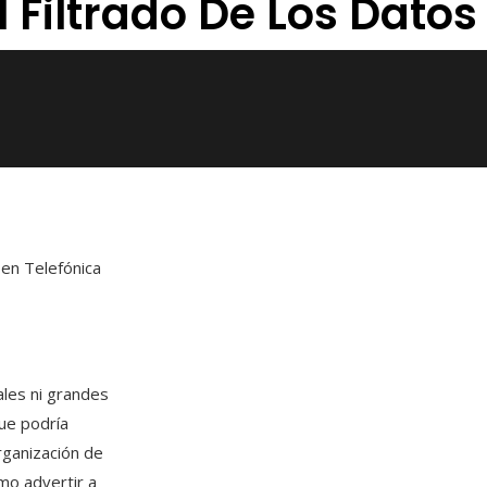
El Filtrado De Los Dat
 en Telefónica
ales ni grandes
que podría
rganización de
mo advertir a