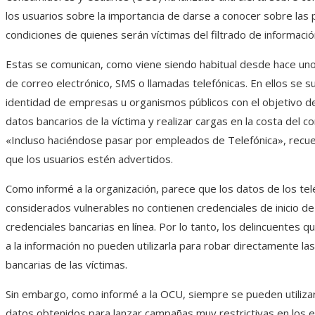
los usuarios sobre la importancia de darse a conocer sobre las
condiciones de quienes serán víctimas del filtrado de informació
Estas se comunican, como viene siendo habitual desde hace uno
de correo electrónico, SMS o llamadas telefónicas. En ellos se sus
identidad de empresas u organismos públicos con el objetivo d
datos bancarios de la víctima y realizar cargas en la costa del c
«Incluso haciéndose pasar por empleados de Telefónica», recu
que los usuarios estén advertidos.
Como informé a la organización, parece que los datos de los te
considerados vulnerables no contienen credenciales de inicio de
credenciales bancarias en línea. Por lo tanto, los delincuentes q
a la información no pueden utilizarla para robar directamente la
bancarias de las víctimas.
Sin embargo, como informé a la OCU, siempre se pueden utilizar
datos obtenidos para lanzar campañas muy restrictivas en los e