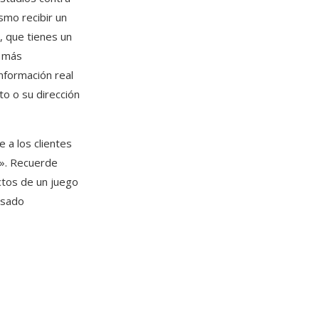
smo recibir un
, que tienes un
o más
nformación real
o o su dirección
 a los clientes
s». Recuerde
ctos de un juego
lsado