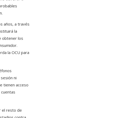
 probables
n.
s años, a través
tituirá la
e obtener los
onsumidor.
erda la OCU para
léfonos
 sesión ni
ue tienen acceso
s cuentas
 el resto de
stadios contra