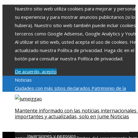
Nuestro sitio web utiliza cookies para mejorar y personali
su experiencia y para mostrar anuncios publicitarios (si los
hubiera). Nuestro sitio web también puede incluir cookies
terceros como Google Adsense, Google Analytics y Youtu
Al utilizar el sitio web, usted acepta el uso de cookies. H
actualizado nuestra Política de privacidad. Haga clic en el
botón para consultar nuestra Política de privacidad.
De acuerdo, acepto
Noticias
Ciudades con más sitios declarados Patrimonio de la
Humanidad y su importancia
Impacto económico y social de
estacionalidad turística en Montenegro
Claves para aumen
Mantente informado con las noticias internacionales
la inversión productiva y reducir la fragmentación económi
importantes y actualizadas, solo en Jume Noticias
en Bosnia y Herzegovina
La gran depresión de 1929 y su
impacto en la regulación bancaria
Las 15 exploraciones
Inversiones y negocios