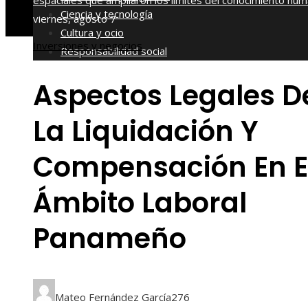
espaciales que ampliaron los límites del conocimiento hu
Ciencia y tecnología
viernes, agosto 7
Cultura y ocio
Inversiones y negocios
Responsabilidad social
Aspectos Legales D
La Liquidación Y
Compensación En E
Ámbito Laboral
Panameño
Mateo Fernández García
276