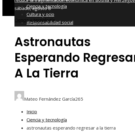
reducir la fragmentación económica en Bosnia y Herzegov
Ciencia y tecnología
sábado, agosto 8
Cultura y ocio
Ciencia y tecnología
Responsabilidad social
Astronautas
Esperando Regresa
A La Tierra
Mateo Fernández García
265
Inicio
Ciencia y tecnología
astronautas esperando regresar a la tierra