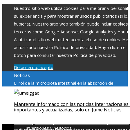
Nuestro sitio web utiliza cookies para mejorar y personali
su experiencia y para mostrar anuncios publicitarios (si los
hubiera). Nuestro sitio web también puede incluir cookies
terceros como Google Adsense, Google Analytics y Youtu
Al utilizar el sitio web, usted acepta el uso de cookies. H
actualizado nuestra Política de privacidad. Haga clic en el
botón para consultar nuestra Política de privacidad.
De acuerdo, acepto
Noticias
El rol de la microbiota intestinal en la absorción de
nutrientes
Reformas regulatorias derivadas de desastres
industriales emblemáticos
Ciudades con más sitios declar
Mantente informado con las noticias internacionales
Patrimonio de la Humanidad y su importancia
Impacto
importantes y actualizadas, solo en Jume Noticias
económico y social de la estacionalidad turística en
Montenegro
Claves para aumentar la inversión productiva 
Inversiones y negocios