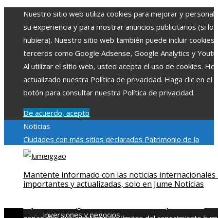
Nuestro sitio web utiliza cookies para mejorar y personali
su experiencia y para mostrar anuncios publicitarios (si los
hubiera). Nuestro sitio web también puede incluir cookies
terceros como Google Adsense, Google Analytics y Youtu
Al utilizar el sitio web, usted acepta el uso de cookies. H
actualizado nuestra Política de privacidad. Haga clic en el
botón para consultar nuestra Política de privacidad.
De acuerdo, acepto
Noticias
Ciudades con más sitios declarados Patrimonio de la
Humanidad y su importancia
Impacto económico y social de
estacionalidad turística en Montenegro
Claves para aumen
Mantente informado con las noticias internacionales
la inversión productiva y reducir la fragmentación económi
importantes y actualizadas, solo en Jume Noticias
en Bosnia y Herzegovina
La gran depresión de 1929 y su
impacto en la regulación bancaria
Las 15 exploraciones
Inversiones y negocios