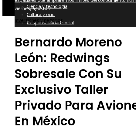
espaciales que ampliaron los límites del conocimiento hu
Ciencia y tecnología
viernes, agosto 7
Cultura y ocio
Inversiones y negocios
Responsabilidad social
Bernardo Moreno
León: Redwings
Sobresale Con Su
Exclusivo Taller
Privado Para Avion
En México