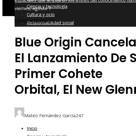
espaciales que ampliaron los límites del conocimiento hu
Ciencia y tecnología
viernes, agosto 7
Cultura y ocio
Ciencia y tecnología
Responsabilidad social
Blue Origin Cancel
El Lanzamiento De 
Primer Cohete
Orbital, El New Glen
Mateo Fernández García
247
Inicio