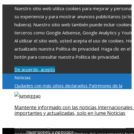
Nuestro sitio web utiliza cookies para mejorar y personali
su experiencia y para mostrar anuncios publicitarios (si los
hubiera). Nuestro sitio web también puede incluir cookies
terceros como Google Adsense, Google Analytics y Youtu
Al utilizar el sitio web, usted acepta el uso de cookies. H
actualizado nuestra Política de privacidad. Haga clic en el
botón para consultar nuestra Política de privacidad.
De acuerdo, acepto
Noticias
Ciudades con más sitios declarados Patrimonio de la
Humanidad y su importancia
Impacto económico y social de
estacionalidad turística en Montenegro
Claves para aumen
Mantente informado con las noticias internacionales
la inversión productiva y reducir la fragmentación económi
importantes y actualizadas, solo en Jume Noticias
en Bosnia y Herzegovina
La gran depresión de 1929 y su
impacto en la regulación bancaria
Las 15 exploraciones
Inversiones y negocios