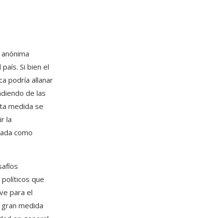
d anónima
país. Si bien el
ca podría allanar
ndiendo de las
sta medida se
r la
ivada como
safíos
 políticos que
ve para el
n gran medida