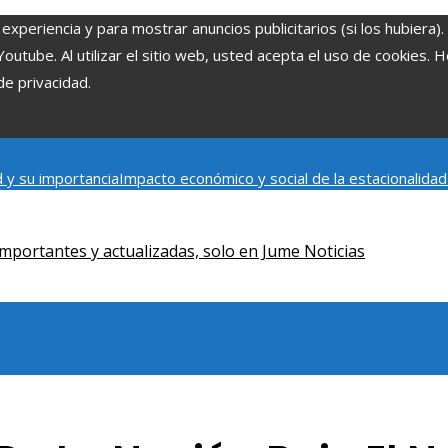
experiencia y para mostrar anuncios publicitarios (si los hubiera)
tube. Al utilizar el sitio web, usted acepta el uso de cookies. 
de privacidad.
 y su importancia
Impacto económico y social de la estacionalida
onómica en Bosnia y Herzegovina
La gran depresión de 1929 y su i
iento humano
mportantes y actualizadas, solo en Jume Noticias