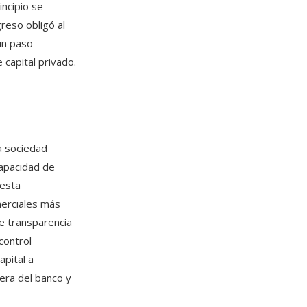
incipio se
greso obligó al
un paso
 capital privado.
a sociedad
capacidad de
 esta
merciales más
de transparencia
control
apital a
iera del banco y