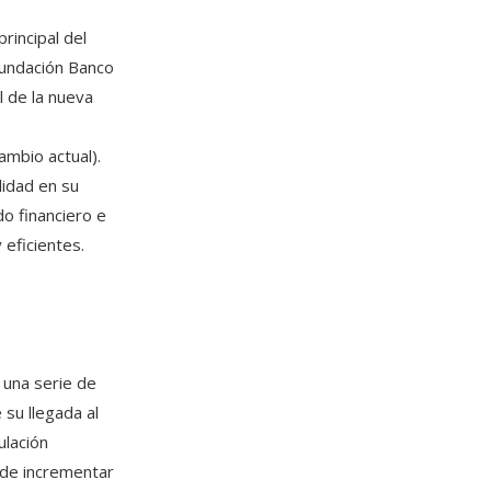
rincipal del
Fundación Banco
l de la nueva
mbio actual).
lidad en su
do financiero e
eficientes.
 una serie de
su llegada al
ulación
 de incrementar