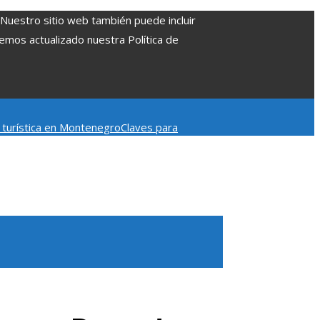
. Nuestro sitio web también puede incluir
Hemos actualizado nuestra Política de
d turística en Montenegro
Claves para
mpacto en la regulación bancaria
Las 15