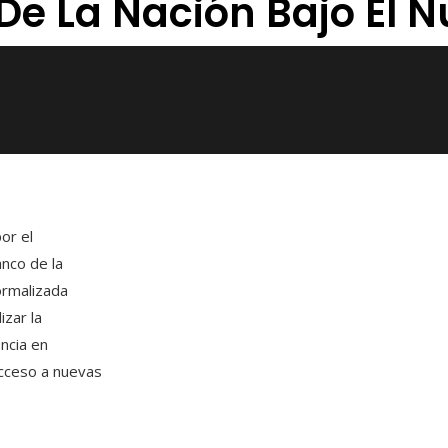
De La Nación Bajo El 
or el
anco de la
ormalizada
izar la
ncia en
 acceso a nuevas