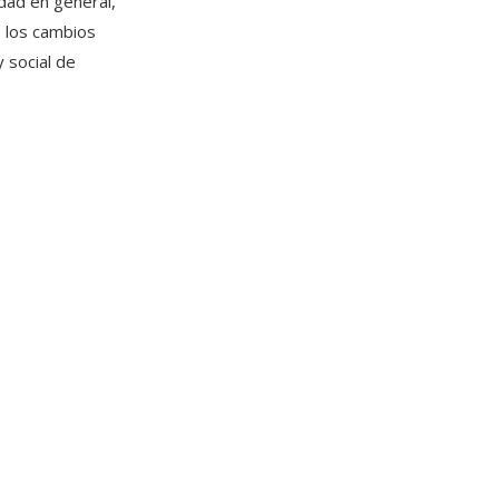
edad en general,
e los cambios
 social de