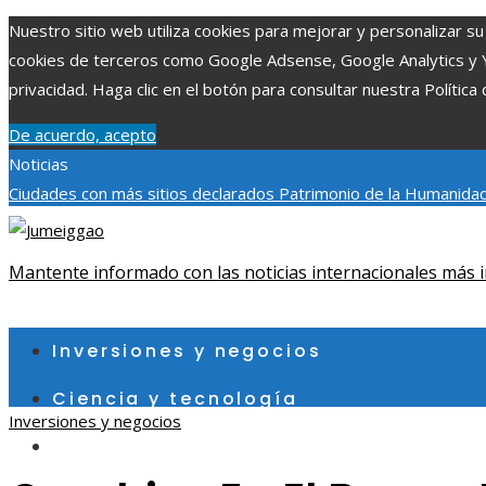
Nuestro sitio web utiliza cookies para mejorar y personalizar su 
cookies de terceros como Google Adsense, Google Analytics y You
privacidad. Haga clic en el botón para consultar nuestra Política 
De acuerdo, acepto
Noticias
Ciudades con más sitios declarados Patrimonio de la Humanidad
aumentar la inversión productiva y reducir la fragmentación ec
exploraciones espaciales que ampliaron los límites del conocim
Mantente informado con las noticias internacionales más i
viernes, agosto 7
Inversiones y negocios
Ciencia y tecnología
Inversiones y negocios
Cultura y ocio