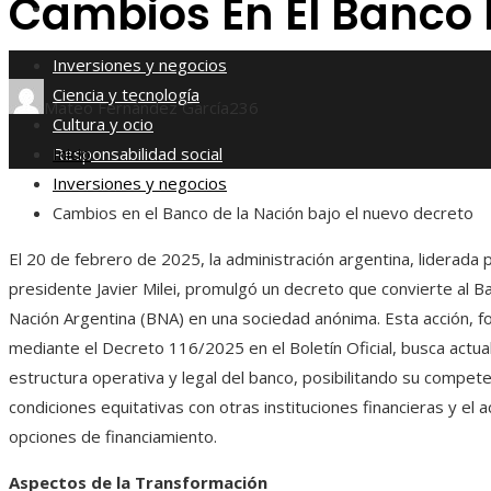
Cambios En El Banco 
Responsabilidad social
Inversiones y negocios
Ciencia y tecnología
Mateo Fernández García
236
Cultura y ocio
Responsabilidad social
Inicio
Inversiones y negocios
Cambios en el Banco de la Nación bajo el nuevo decreto
El 20 de febrero de 2025, la administración argentina, liderada p
presidente Javier Milei, promulgó un decreto que convierte al B
Nación Argentina (BNA) en una sociedad anónima. Esta acción, f
mediante el Decreto 116/2025 en el Boletín Oficial, busca actual
estructura operativa y legal del banco, posibilitando su compete
condiciones equitativas con otras instituciones financieras y el
opciones de financiamiento.
Aspectos de la Transformación