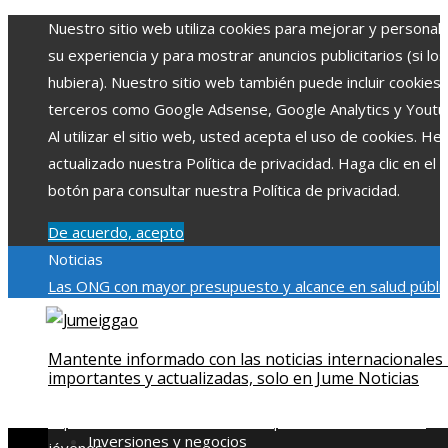
Nuestro sitio web utiliza cookies para mejorar y personali
su experiencia y para mostrar anuncios publicitarios (si los
hubiera). Nuestro sitio web también puede incluir cookies
terceros como Google Adsense, Google Analytics y Youtu
Al utilizar el sitio web, usted acepta el uso de cookies. H
actualizado nuestra Política de privacidad. Haga clic en el
botón para consultar nuestra Política de privacidad.
De acuerdo, acepto
Noticias
Las ONG con mayor presupuesto y alcance en salud públic
educación
Impacto económico y social de la estacionalidad
turística en Montenegro
La gran depresión de 1929 y su
Mantente informado con las noticias internacionales
impacto en la regulación bancaria
Cómo la RSE impulsa el
importantes y actualizadas, solo en Jume Noticias
desarrollo social y ambiental en comunidades chilenas
Dis
impulsa videos cortos en TikTok para atraer a usuarios
Inversiones y negocios