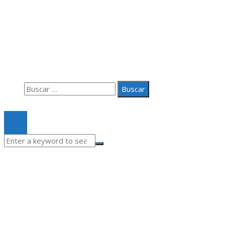
Información
Aviso Legal
Quiénes somos
Contacto
Buscar:
© 2020 Todos los derechos Reservados.