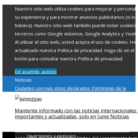
Nuestro sitio web utiliza cookies para mejorar y personali
su experiencia y para mostrar anuncios publicitarios (si los
hubiera). Nuestro sitio web también puede incluir cookies
terceros como Google Adsense, Google Analytics y Youtu
Al utilizar el sitio web, usted acepta el uso de cookies. H
actualizado nuestra Política de privacidad. Haga clic en el
botón para consultar nuestra Política de privacidad.
De acuerdo, acepto
Noticias
Ciudades con más sitios declarados Patrimonio de la
Humanidad y su importancia
Impacto económico y social de
estacionalidad turística en Montenegro
Claves para aumen
Mantente informado con las noticias internacionales
la inversión productiva y reducir la fragmentación económi
importantes y actualizadas, solo en Jume Noticias
en Bosnia y Herzegovina
La gran depresión de 1929 y su
impacto en la regulación bancaria
Las 15 exploraciones
Inversiones y negocios