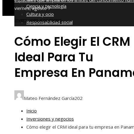
espaciales que ampliaron los límites del conocimiento hu
Ciencia y tecnología
viernes, agosto 7
Cultura y ocio
Inversiones y negocios
Responsabilidad social
Cómo Elegir El CRM
Ideal Para Tu
Empresa En Panam
Mateo Fernández García
202
Inicio
Inversiones y negocios
Cómo elegir el CRM ideal para tu empresa en Pana