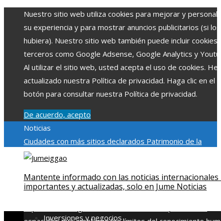
Nuestro sitio web utiliza cookies para mejorar y personali
su experiencia y para mostrar anuncios publicitarios (si los
hubiera). Nuestro sitio web también puede incluir cookies
terceros como Google Adsense, Google Analytics y Youtu
Al utilizar el sitio web, usted acepta el uso de cookies. H
actualizado nuestra Política de privacidad. Haga clic en el
botón para consultar nuestra Política de privacidad.
De acuerdo, acepto
Noticias
Ciudades con más sitios declarados Patrimonio de la
Humanidad y su importancia
Impacto económico y social de
estacionalidad turística en Montenegro
Claves para aumen
Mantente informado con las noticias internacionales
la inversión productiva y reducir la fragmentación económi
importantes y actualizadas, solo en Jume Noticias
en Bosnia y Herzegovina
La gran depresión de 1929 y su
impacto en la regulación bancaria
Las 15 exploraciones
Inversiones y negocios