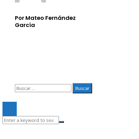
Por Mateo Fernández
García
Información
Aviso Legal
Quiénes somos
Contacto
Buscar:
© 2020 Todos los derechos Reservados.