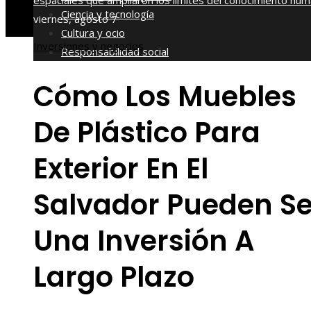
espaciales que ampliaron los límites del conocimiento hu
Ciencia y tecnología
viernes, agosto 7
Cultura y ocio
Inversiones y negocios
Responsabilidad social
Cómo Los Muebles
De Plástico Para
Exterior En El
Salvador Pueden Se
Una Inversión A
Largo Plazo