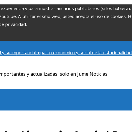
experiencia y para mostrar anuncios publicitarios (si los hubiera)
tube. Al utilizar el sitio web, usted acepta el uso de cookies. 
de privacidad.
 y su importancia
Impacto económico y social de la estacionalida
onómica en Bosnia y Herzegovina
La gran depresión de 1929 y su i
iento humano
mportantes y actualizadas, solo en Jume Noticias