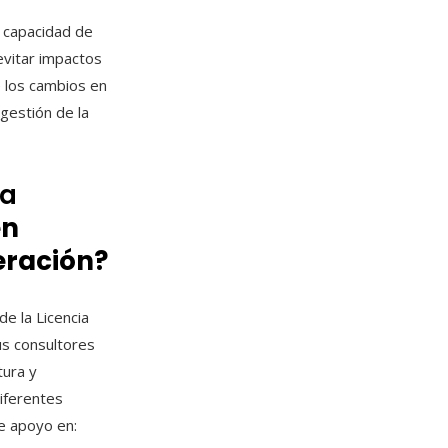
a capacidad de
evitar impactos
 los cambios en
 gestión de la
ra
en
peración?
e la Licencia
us consultores
tura y
diferentes
e apoyo en: