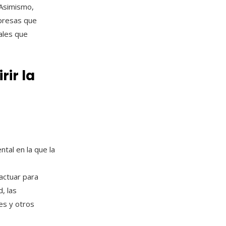
 Asimismo,
mpresas que
ales que
ir la
ntal en la que la
ractuar para
, las
es y otros