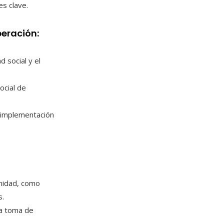
s clave.
peración:
 social y el
ocial de
 implementación
unidad, como
s.
la toma de