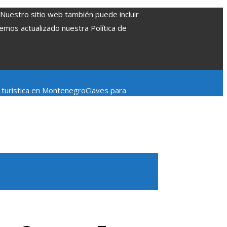
. Nuestro sitio web también puede incluir
Hemos actualizado nuestra Política de
d turística en Montenegro
Claves para
mpacto en la regulación bancaria
Las 15