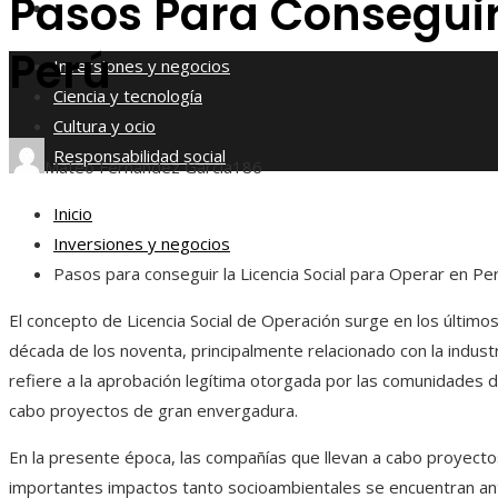
Pasos Para Conseguir 
Responsabilidad social
Perú
Inversiones y negocios
Ciencia y tecnología
Cultura y ocio
Responsabilidad social
Mateo Fernández García
186
Inicio
Inversiones y negocios
Pasos para conseguir la Licencia Social para Operar en Pe
El concepto de Licencia Social de Operación surge en los últimos
década de los noventa, principalmente relacionado con la industr
refiere a la aprobación legítima otorgada por las comunidades d
cabo proyectos de gran envergadura.
En la presente época, las compañías que llevan a cabo proyect
importantes impactos tanto socioambientales se encuentran an