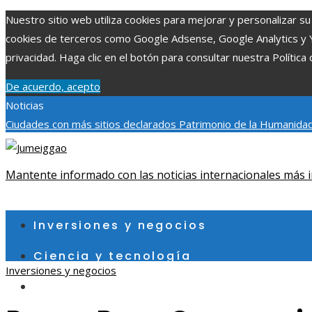
Nuestro sitio web utiliza cookies para mejorar y personalizar su 
cookies de terceros como Google Adsense, Google Analytics y You
privacidad. Haga clic en el botón para consultar nuestra Política 
De acuerdo, acepto
Noticias
Ciudades con más sitios declarados Patrimonio de la Humanidad
aumentar la inversión productiva y reducir la fragmentación ec
exploraciones espaciales que ampliaron los límites del conocim
Mantente informado con las noticias internacionales más i
viernes, agosto 7
Inversiones y negocios
Ciencia y tecnología
Inversiones y negocios
Cultura y ocio