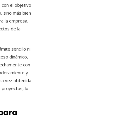
 con el objetivo
o, sino más bien
ra la empresa.
ectos de la
mite sencillo ni
ceso dinámico,
trechamente con
poderamiento y
Una vez obtenida
s proyectos, lo
 para