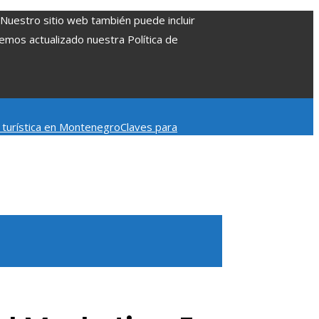
. Nuestro sitio web también puede incluir
Hemos actualizado nuestra Política de
d turística en Montenegro
Claves para
mpacto en la regulación bancaria
Las 15