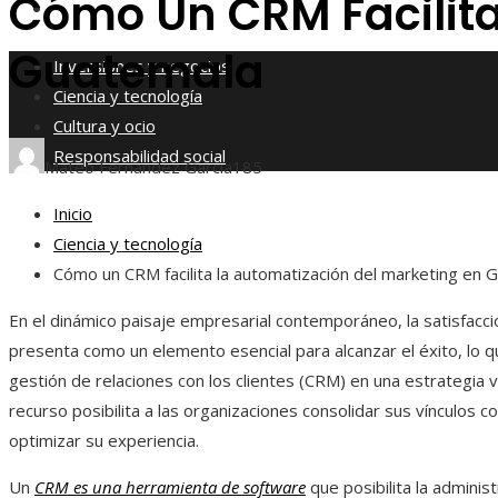
Cómo Un CRM Facilita
Responsabilidad social
Guatemala
Inversiones y negocios
Ciencia y tecnología
Cultura y ocio
Responsabilidad social
Mateo Fernández García
185
Inicio
Ciencia y tecnología
Cómo un CRM facilita la automatización del marketing en 
En el dinámico paisaje empresarial contemporáneo, la satisfacció
presenta como un elemento esencial para alcanzar el éxito, lo qu
gestión de relaciones con los clientes (CRM) en una estrategia vi
recurso posibilita a las organizaciones consolidar sus vínculos co
optimizar su experiencia.
Un
CRM es una herramienta de software
que posibilita la adminis