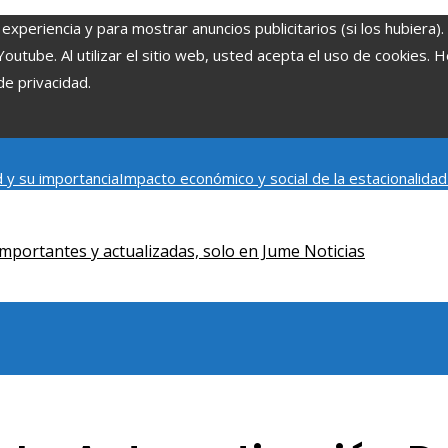
experiencia y para mostrar anuncios publicitarios (si los hubiera)
tube. Al utilizar el sitio web, usted acepta el uso de cookies. 
de privacidad.
 y su importancia
Impacto económico y social de la estacionalida
onómica en Bosnia y Herzegovina
La gran depresión de 1929 y su i
iento humano
mportantes y actualizadas, solo en Jume Noticias