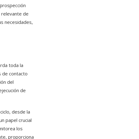
 prospección
n relevante de
sus necesidades,
rda toda la
s de contacto
ión del
 ejecución de
ciclo, desde la
un papel crucial
onitorea los
nte, proporciona