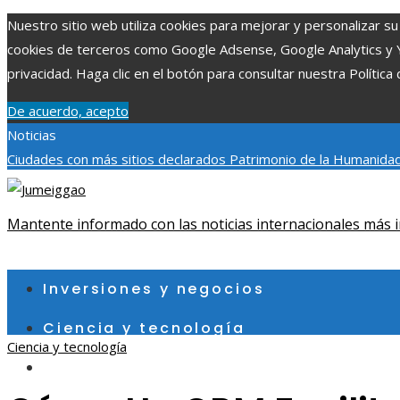
Nuestro sitio web utiliza cookies para mejorar y personalizar su 
cookies de terceros como Google Adsense, Google Analytics y You
privacidad. Haga clic en el botón para consultar nuestra Política 
De acuerdo, acepto
Noticias
Ciudades con más sitios declarados Patrimonio de la Humanidad
aumentar la inversión productiva y reducir la fragmentación ec
exploraciones espaciales que ampliaron los límites del conocim
Mantente informado con las noticias internacionales más i
viernes, agosto 7
Inversiones y negocios
Ciencia y tecnología
Ciencia y tecnología
Cultura y ocio