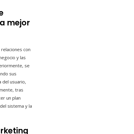
e
a mejor
 relaciones con
 negocio y las
teriormente, se
ando sus
a del usuario,
lmente, tras
er un plan
del sistema y la
rketing