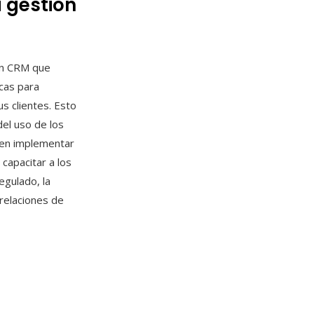
 gestión
un CRM que
cas para
us clientes. Esto
del uso de los
ben implementar
 capacitar a los
egulado, la
 relaciones de