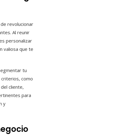
 de revolucionar
tes. Al reunir
des personalizar
n valiosa que te
 segmentar tu
 criterios, como
del cliente,
ertinentes para
n y
negocio