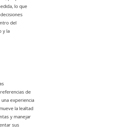
edida, lo que
 decisiones
ntro del
 y la
r
as
preferencias de
n una experiencia
omueve la lealtad
entas y manejar
entar sus