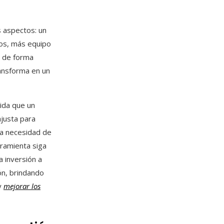
s aspectos: un
os, más equipo
n de forma
ansforma en un
dida que un
justa para
 la necesidad de
ramienta siga
a inversión a
ón, brindando
 y
mejorar los