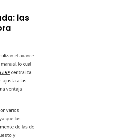
ada: las
ora
ulizan el avance
manual, lo cual
a ERP
centraliza
 ajusta a las
na ventaja
or varios
ya que las
emente de las de
puesto y