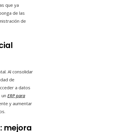
as que ya
ponga de las
nistración de
cial
al. Al consolidar
cidad de
acceder a datos
, un
ERP para
liente y aumentar
os.
l: mejora