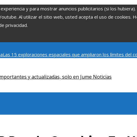
experiencia y para mostrar anuncios publicitarios (si los hubiera)
tube. Al utilizar el sitio web, usted acepta el uso de cookies. 
de privacidad.
ia
Las 15 exploraciones espaciales que ampliaron los límites del
Modelos de desarrollo sostenible basados en la economía azul en
mportantes y actualizadas, solo en Jume Noticias