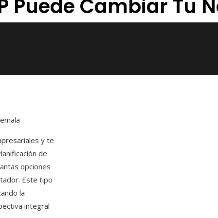
P Puede Cambiar Tu N
temala
presariales y te
lanificación de
tantas opciones
tador. Este tipo
zando la
pectiva integral