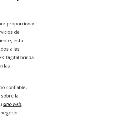
por proporcionar
vicios de
iente, esta
dos a las
K Digital brinda
n las
io confiable,
 sobre la
su
sitio web
,
 negocio.