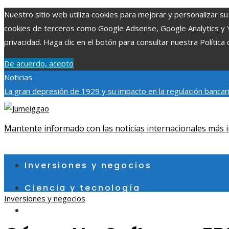
Nuestro sitio web utiliza cookies para mejorar y personalizar su 
cookies de terceros como Google Adsense, Google Analytics y You
privacidad. Haga clic en el botón para consultar nuestra Política 
De acuerdo, acepto
Noticias
La gran depresión de 1929 y su impacto en la regulación bancar
individuales más grandes y su impacto en la ciencia y tecnología
contribuye a un consumo eficiente en Egipto
Mantente informado con las noticias internacionales más i
jueves, agosto 6
Inversiones y negocios
Ciencia y tecnología
Inversiones y negocios
Cultura y ocio