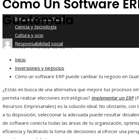
Cómo Un Software ER
Responsabilidad social
Guatemala
Inversiones y negocios
Ciencia y tecnología
Cultura y ocio
Responsabilidad social
Mateo Fernández García
179
Inicio
Inversiones y negocios
Cómo un software ERP puede cambiar tu negocio en Gua
¿Estás en busca de una alternativa que mejore tus procesos em
permita realizar elecciones estratégicas?
Implementar un ERP
(P
Recursos Empresariales) es la solución ideal. No obstante, con 
a tu disposición, seleccionar la adecuada puede resultar desalen
de software conecta todas las áreas de tu organización, optimi
eficiencia y facilitando la toma de decisiones al ofrecer una pers