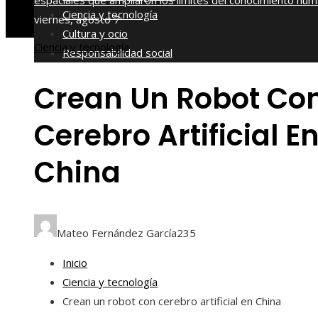
espaciales que ampliaron los límites del conocimiento hu
Ciencia y tecnología
viernes, agosto 7
Cultura y ocio
Ciencia y tecnología
Responsabilidad social
Crean Un Robot Co
Cerebro Artificial E
China
Mateo Fernández García
235
Inicio
Ciencia y tecnología
Crean un robot con cerebro artificial en China