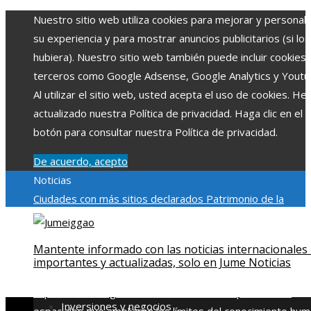
Nuestro sitio web utiliza cookies para mejorar y personali
su experiencia y para mostrar anuncios publicitarios (si los
hubiera). Nuestro sitio web también puede incluir cookies
terceros como Google Adsense, Google Analytics y Youtu
Al utilizar el sitio web, usted acepta el uso de cookies. H
actualizado nuestra Política de privacidad. Haga clic en el
botón para consultar nuestra Política de privacidad.
De acuerdo, acepto
Noticias
Ciudades con más sitios declarados Patrimonio de la
Humanidad y su importancia
Impacto económico y social de
estacionalidad turística en Montenegro
Claves para aumen
Mantente informado con las noticias internacionales
la inversión productiva y reducir la fragmentación económi
importantes y actualizadas, solo en Jume Noticias
en Bosnia y Herzegovina
La gran depresión de 1929 y su
impacto en la regulación bancaria
Las 15 exploraciones
Inversiones y negocios