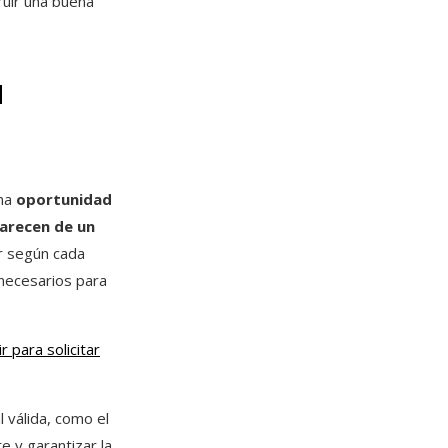
ruir una buena
a
una
oportunidad
carecen de un
ar según cada
 necesarios para
 para solicitar
l válida, como el
te y garantizar la