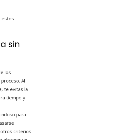
e estos
a sin
de los
 proceso. Al
, te evitas la
rra tiempo y
incluso para
basarse
otros criterios
de obtener un