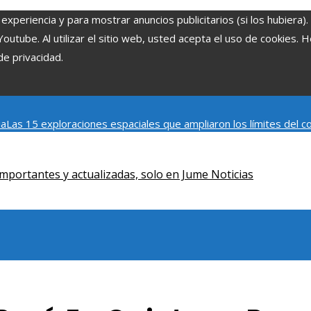
experiencia y para mostrar anuncios publicitarios (si los hubiera)
tube. Al utilizar el sitio web, usted acepta el uso de cookies. 
de privacidad.
ia
Las 15 exploraciones espaciales que ampliaron los límites del
Modelos de desarrollo sostenible basados en la economía azul en
mportantes y actualizadas, solo en Jume Noticias