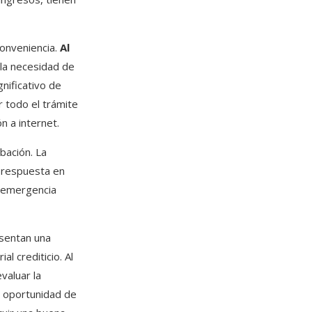
conveniencia.
Al
 la necesidad de
nificativo de
r todo el trámite
n a internet.
bación. La
 respuesta en
e emergencia
esentan una
l crediticio. Al
evaluar la
a oportunidad de