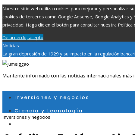
Nuestro sitio web utiliza cookies para mejorar y personalizar su 
cookies de terceros como Google Adsense, Google Analytics y You
privacidad. Haga clic en el botón para consultar nuestra Política 
De acuerdo, acepto
Noticias
La gran depresión de 1929 y su impacto en la regulación bancar
individuales más grandes y su impacto en la ciencia y tecnología
contribuye a un consumo eficiente en Egipto
Mantente informado con las noticias internacionales más i
jueves, agosto 6
Inversiones y negocios
Ciencia y tecnología
Inversiones y negocios
Cultura y ocio