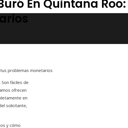
 Buró En Quintana Roo
arios
 a tus problemas monetarios
 Son fáciles de
stamos ofrecen
mpletamente en
l solicitante,
mos y cómo