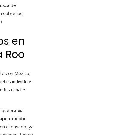
busca de
n sobre los
o.
os en
a Roo
tes en México,
ellos individuos
e los canales
s que
no es
u aprobación
.
 en el pasado, ya
ingresos, tienen