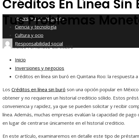
Créditos En Línea Sin
Responsabilidad social
Tus Problemas Monet
Inversiones y negocios
Ciencia y tecnología
Cultura y ocio
Responsabilidad social
Mateo Fernández García
238
Inicio
Inversiones y negocios
Créditos en línea sin buró en Quintana Roo: la respuesta
Los
Créditos en línea sin buró
son una opción popular en México.
obtener y no requieren un historial crediticio sólido. Estos pré
conveniencia y rapidez, ya que se pueden solicitar y recibir co
línea. Además, muchas empresas evalúan la capacidad de pago de
en lugar de centrarse únicamente en el historial crediticio.
En este artículo, examinaremos en detalle este tipo de présta