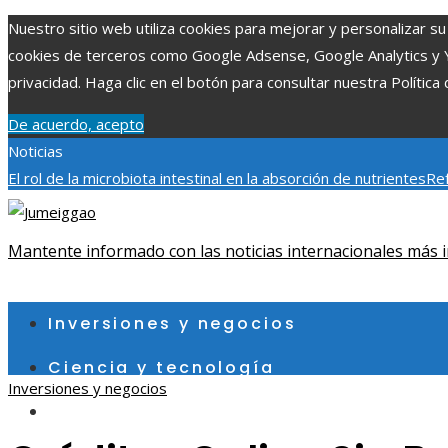
Nuestro sitio web utiliza cookies para mejorar y personalizar su 
cookies de terceros como Google Adsense, Google Analytics y You
privacidad. Haga clic en el botón para consultar nuestra Política 
De acuerdo, acepto
Noticias
El rol de la microbiota intestinal en la absorción de nutrientes
Ref
Patrimonio de la Humanidad y su importancia
Impacto económico 
fragmentación económica en Bosnia y Herzegovina
Mantente informado con las noticias internacionales más i
sábado, agosto 8
Inversiones y negocios
Ciencia y tecnología
Inversiones y negocios
Cultura y ocio