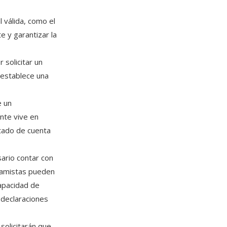
l válida, como el
te y garantizar la
 solicitar un
 establece una
e un
nte vive en
stado de cuenta
ario contar con
tamistas pueden
capacidad de
, declaraciones
 solicitarán que