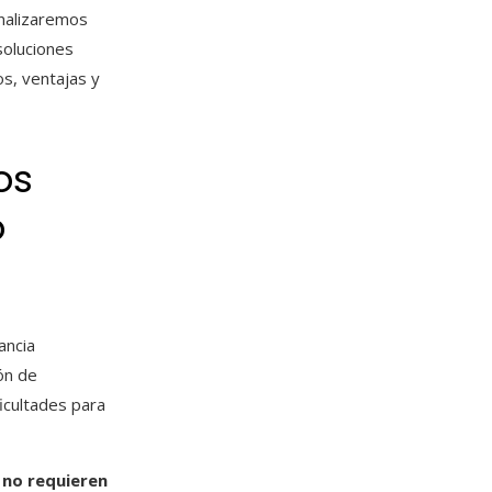
analizaremos
soluciones
os, ventajas y
os
o
ancia
ión de
icultades para
e
no requieren