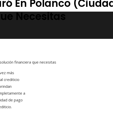
uró En Polanco (Ciuda
Que Necesitas
solución financiera que necesitas
 vez más
l crediticio
brindan
completamente a
cidad de pago
diticio.