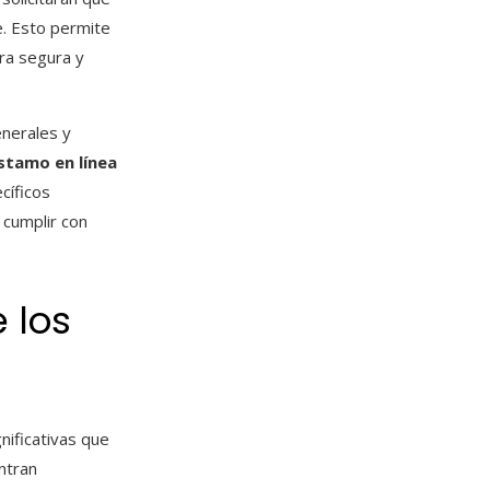
e. Esto permite
ra segura y
enerales y
éstamo en línea
cíficos
 cumplir con
 los
nificativas que
ntran