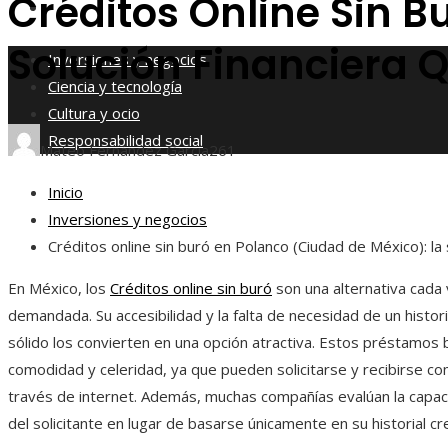
Créditos Online Sin B
Responsabilidad social
Solución Financiera 
Inversiones y negocios
Ciencia y tecnología
Cultura y ocio
Responsabilidad social
Mateo Fernández García
261
Inicio
Inversiones y negocios
Créditos online sin buró en Polanco (Ciudad de México): la 
En México, los
Créditos online sin buró
son una alternativa cada
demandada. Su accesibilidad y la falta de necesidad de un historia
sólido los convierten en una opción atractiva. Estos préstamos 
comodidad y celeridad, ya que pueden solicitarse y recibirse 
través de internet. Además, muchas compañías evalúan la capa
del solicitante en lugar de basarse únicamente en su historial cre