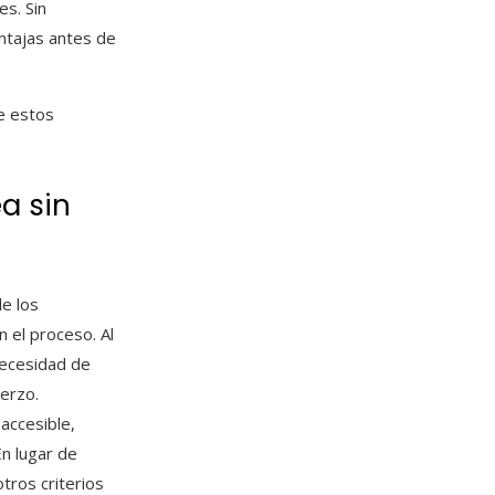
es. Sin
ntajas antes de
de estos
a sin
de los
n el proceso. Al
 necesidad de
uerzo.
accesible,
En lugar de
tros criterios