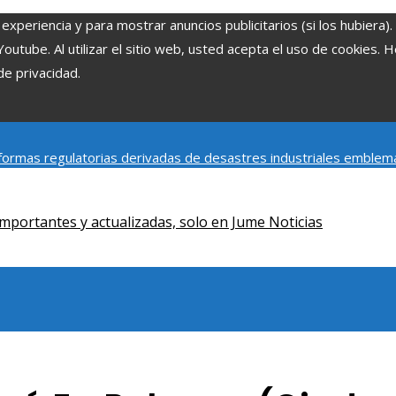
experiencia y para mostrar anuncios publicitarios (si los hubiera)
tube. Al utilizar el sitio web, usted acepta el uso de cookies. 
de privacidad.
ormas regulatorias derivadas de desastres industriales emblem
y social de la estacionalidad turística en Montenegro
Claves para
mportantes y actualizadas, solo en Jume Noticias