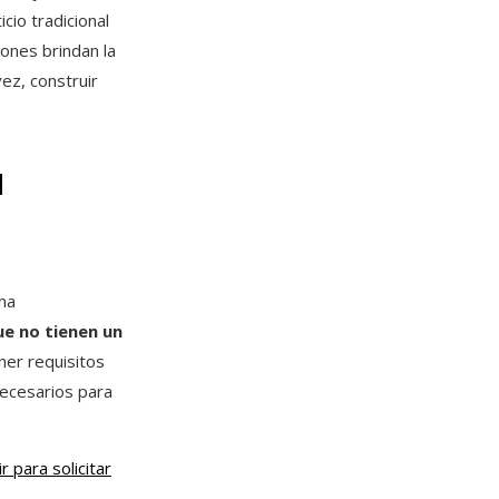
ticio tradicional
iones brindan la
ez, construir
a
na
e no tienen un
ner requisitos
necesarios para
 para solicitar