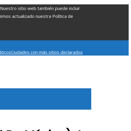
. Nuestro sitio web también puede incluir
Hemos actualizado nuestra Política de
áticos
Ciudades con más sitios declarados
 aumentar la inversión productiva y reducir la