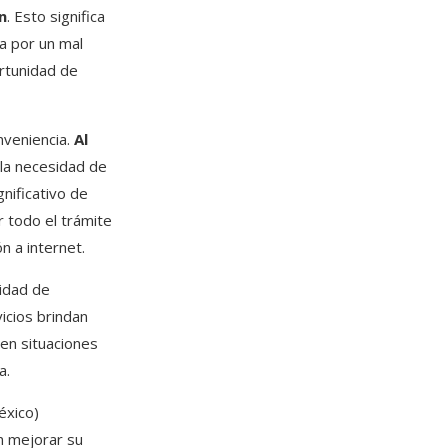
n
. Esto significa
a por un mal
ortunidad de
nveniencia.
Al
 la necesidad de
nificativo de
r todo el trámite
n a internet.
cidad de
icios brindan
 en situaciones
a.
éxico)
n mejorar su