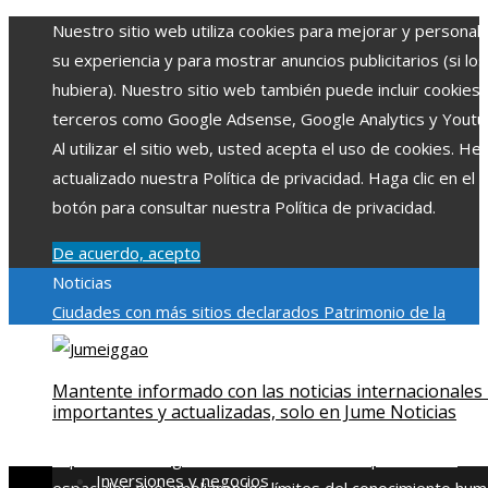
Nuestro sitio web utiliza cookies para mejorar y personali
su experiencia y para mostrar anuncios publicitarios (si los
hubiera). Nuestro sitio web también puede incluir cookies
terceros como Google Adsense, Google Analytics y Youtu
Al utilizar el sitio web, usted acepta el uso de cookies. H
actualizado nuestra Política de privacidad. Haga clic en el
botón para consultar nuestra Política de privacidad.
De acuerdo, acepto
Noticias
Ciudades con más sitios declarados Patrimonio de la
Humanidad y su importancia
Impacto económico y social de
estacionalidad turística en Montenegro
Claves para aumen
Mantente informado con las noticias internacionales
la inversión productiva y reducir la fragmentación económi
importantes y actualizadas, solo en Jume Noticias
en Bosnia y Herzegovina
La gran depresión de 1929 y su
impacto en la regulación bancaria
Las 15 exploraciones
Inversiones y negocios