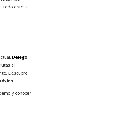
e. Todo esto la
actual.
Delego
,
rutas al
ente. Descubre
éxico
.
 demo y conocer