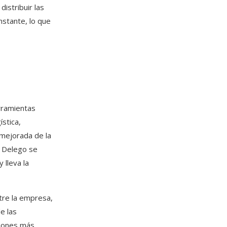
, distribuir las
nstante, lo que
rramientas
ística,
d mejorada de la
. Delego se
 lleva la
ntre la empresa,
de las
siones más