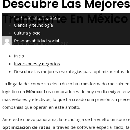
Descubre Las Mejores
Responsabilidad social
Transporte En México
Inversiones y negocios
Ciencia y tecnología
Cultura y ocio
Responsabilidad social
Mateo Fernández García
210
Inicio
Inversiones y negocios
Descubre las mejores estrategias para optimizar rutas d
La llegada del comercio electrónico ha transformado radicalmen
logístico en
México
. Los compradores de hoy en día exigen env
más veloces y efectivos, lo que ha creado una presión sin prec
compañías que operan en este ámbito.
Ante este nuevo panorama, la tecnología se ha vuelto un socio e
optimización de rutas
, a través de software especializado, faci