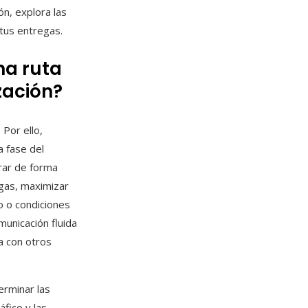
ón, explora las
 tus entregas.
na ruta
zación?
 Por ello,
a fase del
rar de forma
egas, maximizar
o o condiciones
municación fluida
a con otros
rminar las
fico y las