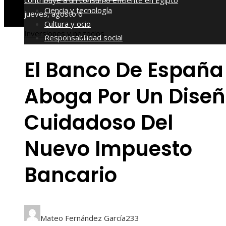
contribuye a un consumo eficiente en Egipto
Ciencia y tecnología
jueves, agosto 6
Cultura y ocio
Inversiones y negocios
Responsabilidad social
El Banco De España
Aboga Por Un Dise
Cuidadoso Del
Nuevo Impuesto
Bancario
Mateo Fernández García
233