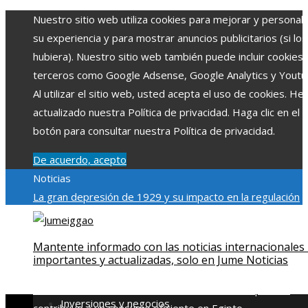
Nuestro sitio web utiliza cookies para mejorar y personali
su experiencia y para mostrar anuncios publicitarios (si los
hubiera). Nuestro sitio web también puede incluir cookies
terceros como Google Adsense, Google Analytics y Youtu
Al utilizar el sitio web, usted acepta el uso de cookies. H
actualizado nuestra Política de privacidad. Haga clic en el
botón para consultar nuestra Política de privacidad.
De acuerdo, acepto
Noticias
La gran depresión de 1929 y su impacto en la regulación
bancaria
Las 15 exploraciones espaciales que ampliaron lo
límites del conocimiento humano
Las 15 donaciones
Mantente informado con las noticias internacionales
individuales más grandes y su impacto en la ciencia y
importantes y actualizadas, solo en Jume Noticias
tecnología
Modelos de desarrollo sostenible basados en l
economía azul en Belice
Cómo la estabilidad de precios
Inversiones y negocios