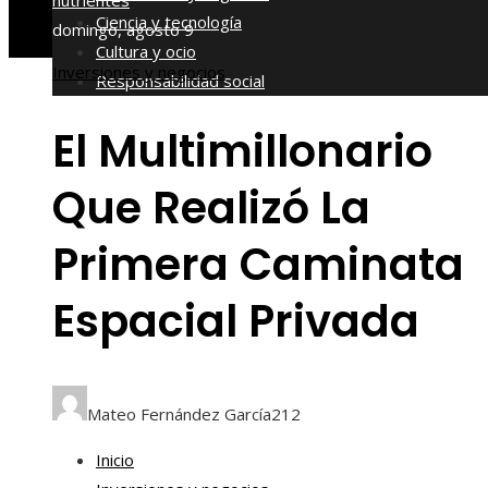
nutrientes
Ciencia y tecnología
domingo, agosto 9
Cultura y ocio
Inversiones y negocios
Responsabilidad social
El Multimillonario
Que Realizó La
Primera Caminata
Espacial Privada
Mateo Fernández García
212
Inicio