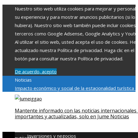
Nuestro sitio web utiliza cookies para mejorar y personali
su experiencia y para mostrar anuncios publicitarios (si los
hubiera). Nuestro sitio web también puede incluir cookies
terceros como Google Adsense, Google Analytics y Youtu
Al utilizar el sitio web, usted acepta el uso de cookies. H
actualizado nuestra Política de privacidad. Haga clic en el
botón para consultar nuestra Política de privacidad.
De acuerdo, acepto
Noticias
Impacto económico y social de la estacionalidad turística 
Montenegro
La gran depresión de 1929 y su impacto en la
regulación bancaria
Cómo la RSE impulsa el desarrollo socia
Mantente informado con las noticias internacionales
ambiental en comunidades chilenas
Qué revela la escena p
importantes y actualizadas, solo en Jume Noticias
créditos de Spider-Man: Brand New Day sobre la expansi
del MCU
El rol de la microbiota intestinal en la absorción d
Inversiones y negocios