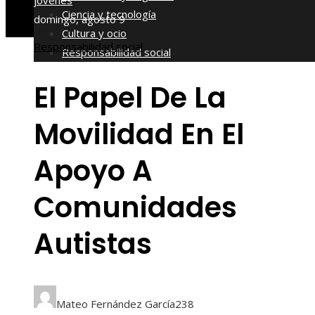
jóvenes
Ciencia y tecnología
domingo, agosto 9
Cultura y ocio
Responsabilidad social
Responsabilidad social
El Papel De La
Movilidad En El
Apoyo A
Comunidades
Autistas
Mateo Fernández García
238