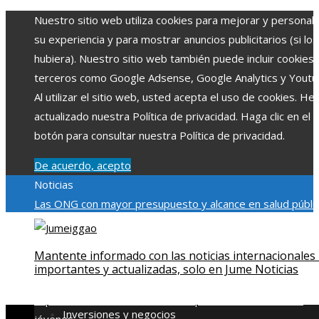
Nuestro sitio web utiliza cookies para mejorar y personali
su experiencia y para mostrar anuncios publicitarios (si los
hubiera). Nuestro sitio web también puede incluir cookies
terceros como Google Adsense, Google Analytics y Youtu
Al utilizar el sitio web, usted acepta el uso de cookies. H
actualizado nuestra Política de privacidad. Haga clic en el
botón para consultar nuestra Política de privacidad.
De acuerdo, acepto
Noticias
Las ONG con mayor presupuesto y alcance en salud públic
educación
Impacto económico y social de la estacionalidad
turística en Montenegro
La gran depresión de 1929 y su
Mantente informado con las noticias internacionales
impacto en la regulación bancaria
Cómo la RSE impulsa el
importantes y actualizadas, solo en Jume Noticias
desarrollo social y ambiental en comunidades chilenas
Dis
impulsa videos cortos en TikTok para atraer a usuarios
Inversiones y negocios