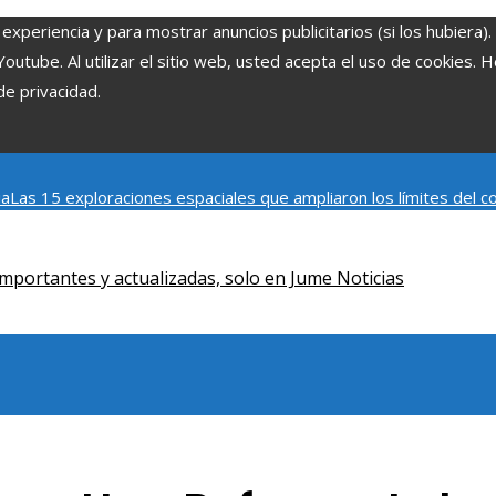
experiencia y para mostrar anuncios publicitarios (si los hubiera)
tube. Al utilizar el sitio web, usted acepta el uso de cookies. 
de privacidad.
ia
Las 15 exploraciones espaciales que ampliaron los límites del
Modelos de desarrollo sostenible basados en la economía azul en
mportantes y actualizadas, solo en Jume Noticias