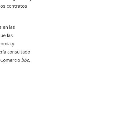
los contratos
s en las
ue las
nomía y
ería consultado
y Comercio
bbc
.