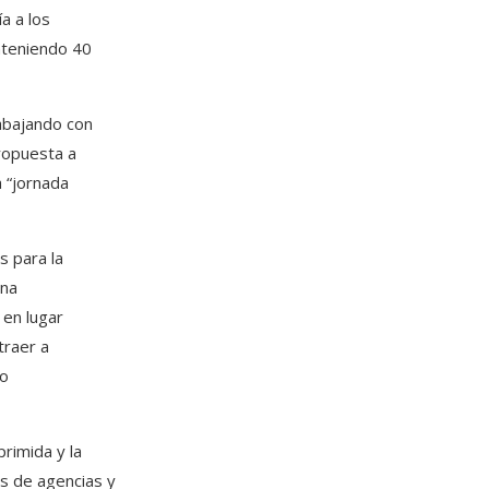
a a los
nteniendo 40
rabajando con
ropuesta a
 “jornada
s para la
una
 en lugar
traer a
to
rimida y la
s de agencias y