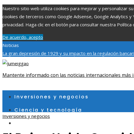
Nuestro sitio web utiliza cookies para mejorar y personalizar su 
cookies de terceros como Google Adsense, Google Analytics y You
privacidad. Haga clic en el botón para consultar nuestra Política 
De acuerdo, acepto
Noticias
La gran depresión de 1929 y su impacto en la regulación bancar
individuales más grandes y su impacto en la ciencia y tecnología
contribuye a un consumo eficiente en Egipto
Mantente informado con las noticias internacionales más i
jueves, agosto 6
Inversiones y negocios
Ciencia y tecnología
Inversiones y negocios
Cultura y ocio