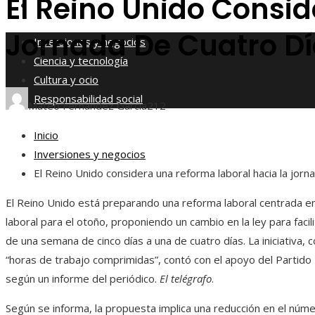
El Reino Unido Consi
Responsabilidad social
Jornada De Cuatro D
Inversiones y negocios
Ciencia y tecnología
Cultura y ocio
Responsabilidad social
Mateo Fernández García
212
Inicio
Inversiones y negocios
El Reino Unido considera una reforma laboral hacia la jorn
El Reino Unido está preparando una reforma laboral centrada e
laboral para el otoño, proponiendo un cambio en la ley para facilit
de una semana de cinco días a una de cuatro días. La iniciativa,
“horas de trabajo comprimidas”, contó con el apoyo del Partido 
según un informe del periódico.
El telégrafo
.
Según se informa, la propuesta implica una reducción en el núm