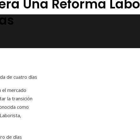
dera Una Reforma Labo
ías
ada de cuatro días
n el mercado
ar la transición
 conocida como
Laborista,
ero de días